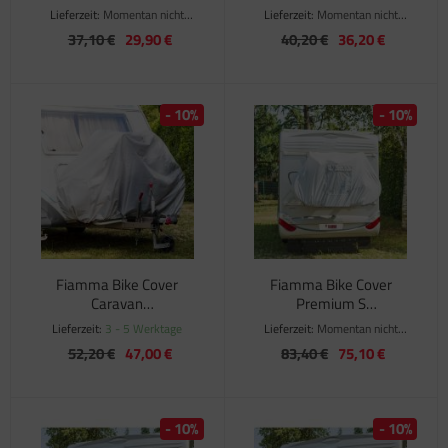
Lieferzeit:
Momentan nicht
Lieferzeit:
Momentan nicht
verfügbar
verfügbar
37,10 €
29,90 €
40,20 €
36,20 €
- 10%
- 10%
Fiamma Bike Cover
Fiamma Bike Cover
Caravan
Premium S
Fahrradschutzhülle für
Fahrradschutzhülle für
Lieferzeit:
3 - 5 Werktage
Lieferzeit:
Momentan nicht
max. 2 Räder
max. 4 Räder
verfügbar
52,20 €
47,00 €
83,40 €
75,10 €
- 10%
- 10%