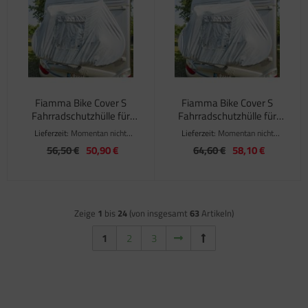
Fiamma Bike Cover S
Fiamma Bike Cover S
Fahrradschutzhülle für
Fahrradschutzhülle für
max. 3 Räder
max. 4 Räder
Lieferzeit:
Momentan nicht
Lieferzeit:
Momentan nicht
verfügbar
verfügbar
56,50 €
50,90 €
64,60 €
58,10 €
Zeige
1
bis
24
(von insgesamt
63
Artikeln)
1
2
3