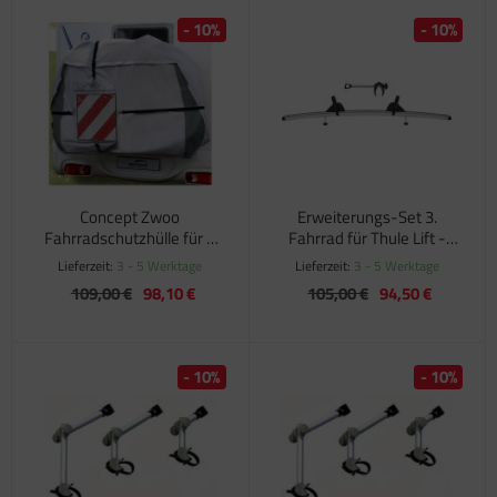
- 10%
- 10%
satzteile für Fiamma Markise F45Ti
satzteile für Fiamma Markise F50 / F55
satzteile für Fiamma Markise F65
satzteile für Fiamma Markise F70
satzteile für Fiamma Markise F80
Concept Zwoo
Erweiterungs-Set 3.
Fahrradschutzhülle für 4
Fahrrad für Thule Lift -
Räder
Version 2016 -
satzteile für Fiamma Pumpen
Lieferzeit:
3 - 5 Werktage
Lieferzeit:
3 - 5 Werktage
109,00 €
98,10 €
105,00 €
94,50 €
satzteile für Fiamma Safe-Door
- 10%
- 10%