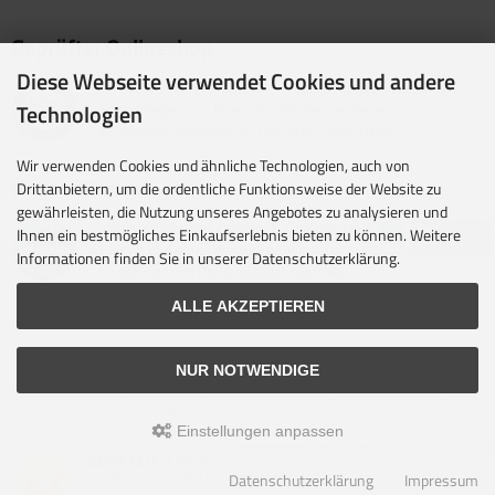
Geprüfter Onlineshop
Diese Webseite verwendet Cookies und andere
Mit dem Vertrauenssiegel für kundenfreundliche Online-
Shops zeigen wir Internet-Händler, bei denen
Technologien
Kundenzufriedenheit an oberster Stelle steht.
Wir verwenden Cookies und ähnliche Technologien, auch von
Unsere Partner
Drittanbietern, um die ordentliche Funktionsweise der Website zu
gewährleisten, die Nutzung unseres Angebotes zu analysieren und
idealo ist eine der größten E-Commerce-Websites in
Ihnen ein bestmögliches Einkaufserlebnis bieten zu können. Weitere
Europa und eines der führenden europäischen Online-
Informationen finden Sie in unserer Datenschutzerklärung.
Shopping- und Preisvergleichsportale.
ALLE AKZEPTIEREN
NUR NOTWENDIGE
Alle Preise inkl. gesetzl. MwSt. zzgl.
Versandkosten
. Die durchgestrichenen Preise
entsprechen dem bisherigen Preis bei camppartner24.
© 2026 camppartner24 • Alle Rechte vorbehalten
Einstellungen anpassen
modified eCommerce Shopsoftware © 2009-2026 • Design & Umsetzung Rehm
SEHR GUT
(4.65 / 5)
Webdesign
Datenschutzerklärung
Impressum
aus
107
Bewertungen bei: shopvote.de ⓘ
Parse Time: 0.378s
Informationen zur Echtheit der Bewertungen