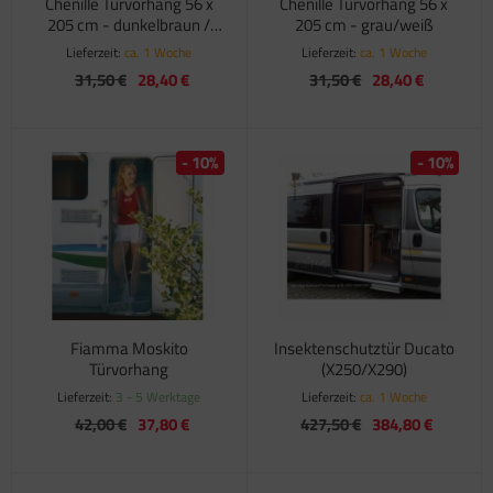
Chenille Türvorhang 56 x
Chenille Türvorhang 56 x
205 cm - dunkelbraun /
205 cm - grau/weiß
beige
Lieferzeit:
ca. 1 Woche
Lieferzeit:
ca. 1 Woche
31,50 €
28,40 €
31,50 €
28,40 €
- 10%
- 10%
Fiamma Moskito
Insektenschutztür Ducato
Türvorhang
(X250/X290)
Lieferzeit:
3 - 5 Werktage
Lieferzeit:
ca. 1 Woche
42,00 €
37,80 €
427,50 €
384,80 €