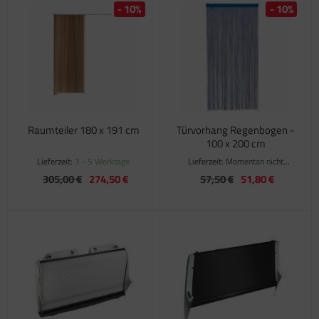
- 10%
- 10%
Raumteiler 180 x 191 cm
Türvorhang Regenbogen -
100 x 200 cm
Lieferzeit:
3 - 5 Werktage
Lieferzeit:
Momentan nicht
verfügbar
305,00 €
274,50 €
57,50 €
51,80 €