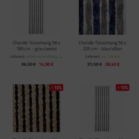
satzteile für Fiamma Markise F45Ti
satzteile für Fiamma Markise F50 / F55
satzteile für Fiamma Markise F65
Chenille Türvorhang 56 x
Chenille Türvorhang 56 x
satzteile für Fiamma Markise F70
185 cm - grau/weiss
205 cm - blau/silber
Lieferzeit:
sofort versandfertig, ca.
Lieferzeit:
ca. 1 Woche
satzteile für Fiamma Markise F80
1-3 Werktage
36,50 €
14,90 €
31,50 €
28,40 €
satzteile für Fiamma Pumpen
satzteile für Fiamma Safe-Door
- 10%
- 10%