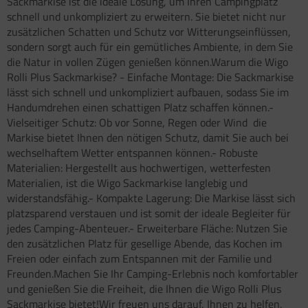
Sackmarkise ist die ideale Lösung, um Ihren Campingplatz
schnell und unkompliziert zu erweitern. Sie bietet nicht nur
zusätzlichen Schatten und Schutz vor Witterungseinflüssen,
sondern sorgt auch für ein gemütliches Ambiente, in dem Sie
die Natur in vollen Zügen genießen können.Warum die Wigo
Rolli Plus Sackmarkise? - Einfache Montage: Die Sackmarkise
lässt sich schnell und unkompliziert aufbauen, sodass Sie im
Handumdrehen einen schattigen Platz schaffen können.-
Vielseitiger Schutz: Ob vor Sonne, Regen oder Wind  die
Markise bietet Ihnen den nötigen Schutz, damit Sie auch bei
wechselhaftem Wetter entspannen können.- Robuste
Materialien: Hergestellt aus hochwertigen, wetterfesten
Materialien, ist die Wigo Sackmarkise langlebig und
widerstandsfähig.- Kompakte Lagerung: Die Markise lässt sich
platzsparend verstauen und ist somit der ideale Begleiter für
jedes Camping-Abenteuer.- Erweiterbare Fläche: Nutzen Sie
den zusätzlichen Platz für gesellige Abende, das Kochen im
Freien oder einfach zum Entspannen mit der Familie und
Freunden.Machen Sie Ihr Camping-Erlebnis noch komfortabler
und genießen Sie die Freiheit, die Ihnen die Wigo Rolli Plus
Sackmarkise bietet!Wir freuen uns darauf, Ihnen zu helfen,