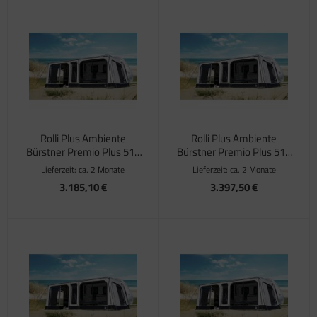
satzteile für Fiamma Markise F45Ti
satzteile für Fiamma Markise F50 / F55
satzteile für Fiamma Markise F65
satzteile für Fiamma Markise F70
satzteile für Fiamma Markise F80
Rolli Plus Ambiente
Rolli Plus Ambiente
Bürstner Premio Plus 510
Bürstner Premio Plus 510
TK Tiefe 250 cm
TK Tiefe 300 cm
satzteile für Fiamma Pumpen
Lieferzeit:
ca. 2 Monate
Lieferzeit:
ca. 2 Monate
3.185,10 €
3.397,50 €
satzteile für Fiamma Safe-Door