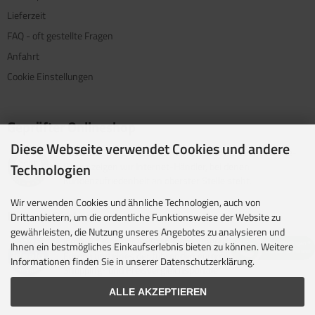
Lieferzeit
FAQ - oft gestellte Fragen
Anfahrt
Cookie Einstellungen
Geprüfter Onlineshop
Diese Webseite verwendet Cookies und andere
Mit dem Vertrauenssiegel für kundenfreundliche Online-
Technologien
Shops zeigen wir Internet-Händler, bei denen
Kundenzufriedenheit an oberster Stelle steht.
Wir verwenden Cookies und ähnliche Technologien, auch von
Unsere Partner
Drittanbietern, um die ordentliche Funktionsweise der Website zu
gewährleisten, die Nutzung unseres Angebotes zu analysieren und
idealo ist eine der größten E-Commerce-Websites in
Ihnen ein bestmögliches Einkaufserlebnis bieten zu können. Weitere
Europa und eines der führenden europäischen Online-
Informationen finden Sie in unserer Datenschutzerklärung.
Shopping- und Preisvergleichsportale.
ALLE AKZEPTIEREN