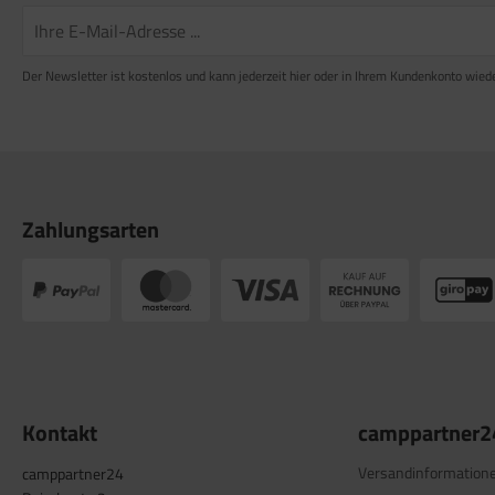
satzteile für Fiamma Markise F50 / F55
satzteile für Fiamma Markise F65
Der Newsletter ist kostenlos und kann jederzeit hier oder in Ihrem Kundenkonto wied
satzteile für Fiamma Markise F70
satzteile für Fiamma Markise F80
satzteile für Fiamma Pumpen
Zahlungsarten
satzteile für Fiamma Safe-Door
Kontakt
camppartner2
Versandinformation
camppartner24