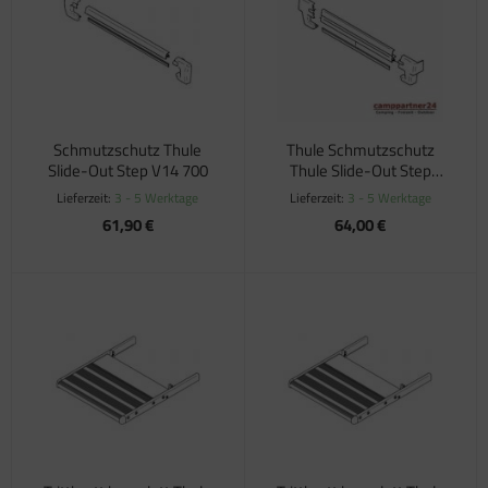
satzteile für Fiamma Markise F45Ti
satzteile für Fiamma Markise F50 / F55
satzteile für Fiamma Markise F65
Schmutzschutz Thule
Thule Schmutzschutz
satzteile für Fiamma Markise F70
Slide-Out Step V14 700
Thule Slide-Out Step
V12/V16 Ducato
Lieferzeit:
3 - 5 Werktage
Lieferzeit:
3 - 5 Werktage
satzteile für Fiamma Markise F80
61,90 €
64,00 €
satzteile für Fiamma Pumpen
satzteile für Fiamma Safe-Door