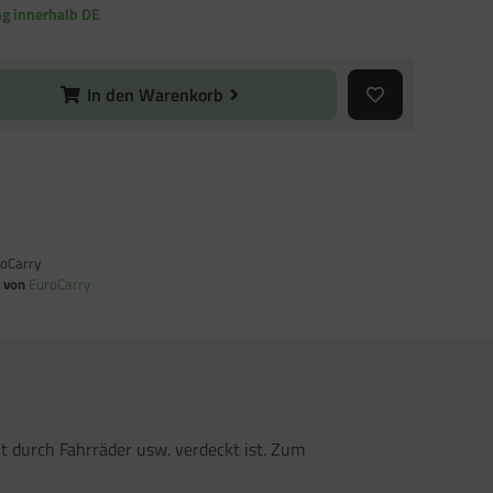
ng innerhalb DE
In den Warenkorb
oCarry
n von
EuroCarry
t durch Fahrräder usw. verdeckt ist. Zum