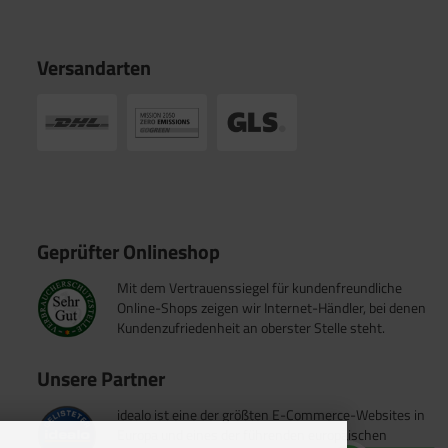
Versandarten
Geprüfter Onlineshop
Mit dem Vertrauenssiegel für kundenfreundliche
Online-Shops zeigen wir Internet-Händler, bei denen
Kundenzufriedenheit an oberster Stelle steht.
Unsere Partner
idealo ist eine der größten E-Commerce-Websites in
Europa und eines der führenden europäischen