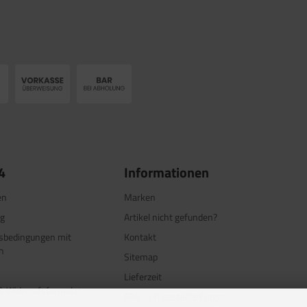
4
Informationen
en
Marken
ng
Artikel nicht gefunden?
tsbedingungen mit
Kontakt
n
Sitemap
Lieferzeit
& Widerrufsformular
FAQ - oft gestellte Fragen