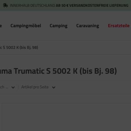
INNERHALB DEUTSCHLAND
AB 50 € VERSANDKOSTENFREIE LIEFERUNG
e
Campingmöbel
Camping
Caravaning
Ersatzteile
c S 5002 K (bis Bj. 98)
ruma Trumatic S 5002 K (bis Bj. 98)
h ...
Artikel pro Seite