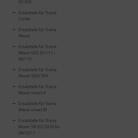
07/93)
satzteile für Fiamma Bi-Pot
Ersatzteile für Truma
satzteile für Fiamma Dachboxen / Gepäckboxen
Combi
satzteile für Fiamma Dachhauben
Ersatzteile für Truma
Mover
satzteile für Fiamma F35pro
Ersatzteile für Truma
Mover GO2 (01/11 -
satzteile für Fiamma F40van
06/17)
satzteile für Fiamma Frischwassertanks
Ersatzteile für Truma
Mover SER/TER
satzteile für Fiamma Markise Caravanstore
Ersatzteile für Truma
satzteile für Fiamma Markise F45 plus
Mover smart A
satzteile für Fiamma Markise F45i F45i L
Ersatzteile für Truma
Mover smart M
satzteile für Fiamma Markise F45S ZIP
Ersatzteile für Truma
Mover SR 02/2010 bis
satzteile für Fiamma Markise F45Ti
08/2011