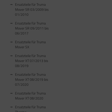
satzteile für Fiamma Markise F50 / F55
Ersatzteile für Truma
Mover SR 03/2009 bis
satzteile für Fiamma Markise F65
01/2010
satzteile für Fiamma Markise F70
Ersatzteile für Truma
Mover SR 09/2011 bis
06/2017
satzteile für Fiamma Markise F80
Ersatzteile für Truma
satzteile für Fiamma Pumpen
Mover SX
satzteile für Fiamma Safe-Door
Ersatzteile für Truma
Mover XT 07/2013 bis
08/2019
Ersatzteile für Truma
Mover XT 08/2019 bis
07/2020
Ersatzteile für Truma
Mover XT 08/2020
Ersatzteile für Truma
Therme