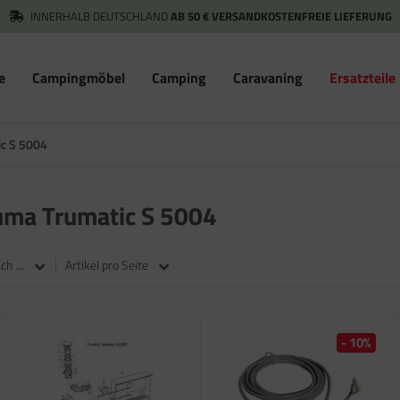
INNERHALB DEUTSCHLAND
AB 50 € VERSANDKOSTENFREIE LIEFERUNG
e
Campingmöbel
Camping
Caravaning
Ersatzteile
ic S 5004
ruma Trumatic S 5004
h ...
Artikel pro Seite
- 10%