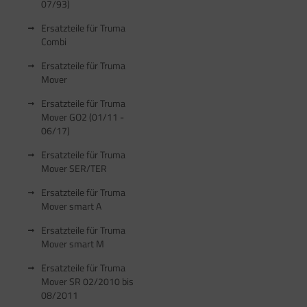
07/93)
satzteile für Fiamma Bi-Pot
Ersatzteile für Truma
satzteile für Fiamma Dachboxen / Gepäckboxen
Combi
satzteile für Fiamma Dachhauben
Ersatzteile für Truma
Mover
satzteile für Fiamma F35pro
Ersatzteile für Truma
Mover GO2 (01/11 -
satzteile für Fiamma F40van
06/17)
satzteile für Fiamma Frischwassertanks
Ersatzteile für Truma
Mover SER/TER
satzteile für Fiamma Markise Caravanstore
Ersatzteile für Truma
satzteile für Fiamma Markise F45 plus
Mover smart A
satzteile für Fiamma Markise F45i F45i L
Ersatzteile für Truma
Mover smart M
satzteile für Fiamma Markise F45S ZIP
Ersatzteile für Truma
Mover SR 02/2010 bis
satzteile für Fiamma Markise F45Ti
08/2011