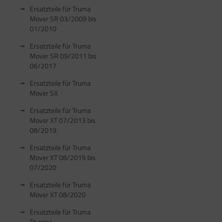
satzteile für Fiamma Markise F50 / F55
Ersatzteile für Truma
Mover SR 03/2009 bis
satzteile für Fiamma Markise F65
01/2010
satzteile für Fiamma Markise F70
Ersatzteile für Truma
Mover SR 09/2011 bis
06/2017
satzteile für Fiamma Markise F80
Ersatzteile für Truma
satzteile für Fiamma Pumpen
Mover SX
satzteile für Fiamma Safe-Door
Ersatzteile für Truma
Mover XT 07/2013 bis
08/2019
Ersatzteile für Truma
Mover XT 08/2019 bis
07/2020
Ersatzteile für Truma
Mover XT 08/2020
Ersatzteile für Truma
Therme