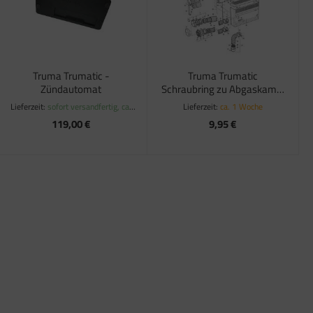
Truma Trumatic -
Truma Trumatic
Zündautomat
Schraubring zu Abgaskamin
AK3
Lieferzeit:
sofort versandfertig, ca.
Lieferzeit:
ca. 1 Woche
1-3 Werktage
119,00 €
9,95 €