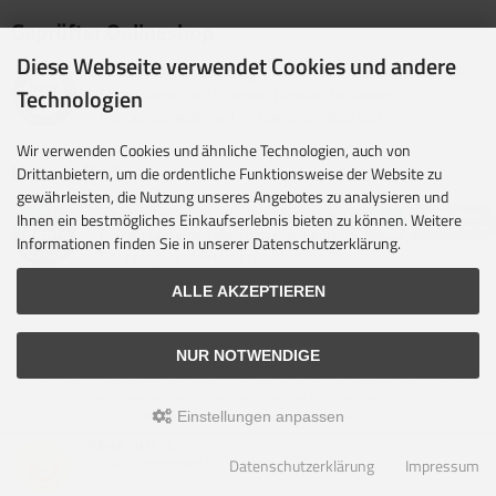
Geprüfter Onlineshop
Diese Webseite verwendet Cookies und andere
Mit dem Vertrauenssiegel für kundenfreundliche Online-
Shops zeigen wir Internet-Händler, bei denen
Technologien
Kundenzufriedenheit an oberster Stelle steht.
Wir verwenden Cookies und ähnliche Technologien, auch von
Unsere Partner
Drittanbietern, um die ordentliche Funktionsweise der Website zu
gewährleisten, die Nutzung unseres Angebotes zu analysieren und
idealo ist eine der größten E-Commerce-Websites in
Ihnen ein bestmögliches Einkaufserlebnis bieten zu können. Weitere
Europa und eines der führenden europäischen Online-
Informationen finden Sie in unserer Datenschutzerklärung.
Shopping- und Preisvergleichsportale.
ALLE AKZEPTIEREN
NUR NOTWENDIGE
Alle Preise inkl. gesetzl. MwSt. zzgl.
Versandkosten
. Die durchgestrichenen Preise
entsprechen dem bisherigen Preis bei camppartner24.
© 2026 camppartner24 • Alle Rechte vorbehalten
Einstellungen anpassen
modified eCommerce Shopsoftware © 2009-2026 • Design & Umsetzung Rehm
SEHR GUT
(4.65 / 5)
Webdesign
Datenschutzerklärung
Impressum
aus
107
Bewertungen bei: shopvote.de ⓘ
Parse Time: 0.405s
Informationen zur Echtheit der Bewertungen