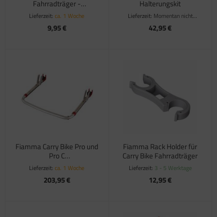
atzteile für Toilette C502 C/X
Fahrradträger -
Halterungskit
atzteile für Truma Trumatic S 5002 (ab Bj.
Zahnscheibe schwarz
Lieferzeit:
ca. 1 Woche
Lieferzeit:
Momentan nicht
/93
verfügbar
9,95 €
42,95 €
atzteile für Truma Trumatic S 5002 K (bis Bj.
)
satzteile für Truma Trumatic S 5004
satzteile für Truma Trumavent Gebläse
atzteile für Truma Ultraheat
nstige Truma Ersatzteile
Fiamma Carry Bike Pro und
Fiamma Rack Holder für
Pro C
Carry Bike Fahrradträger
Teleskopauflagebügel
Lieferzeit:
ca. 1 Woche
Lieferzeit:
3 - 5 Werktage
203,95 €
12,95 €