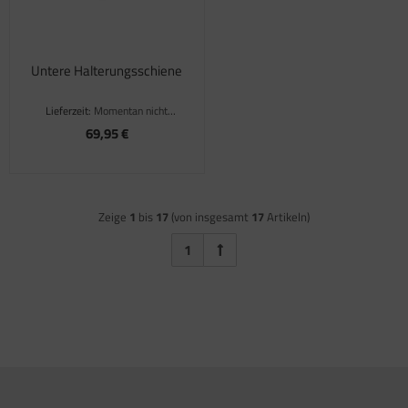
Untere Halterungsschiene
Lieferzeit:
Momentan nicht
verfügbar
69,95 €
Zeige
1
bis
17
(von insgesamt
17
Artikeln)
1