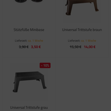
satzteile für Fiamma Markise F45Ti
satzteile für Fiamma Markise F50 / F55
satzteile für Fiamma Markise F65
Stützfüße Minibase
Universal Trittstufe braun
satzteile für Fiamma Markise F70
Lieferzeit:
ca. 1 Woche
Lieferzeit:
ca. 1 Woche
3,90 €
3,50 €
15,50 €
14,00 €
satzteile für Fiamma Markise F80
satzteile für Fiamma Pumpen
- 10%
satzteile für Fiamma Safe-Door
Universal Trittstufe grau