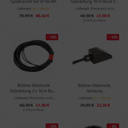
Spoilerprofil Set SP 64/65
Solarleitung 10 m Bund 2 x
2,5 mm²
Lieferzeit:
ca. 1 Woche
Lieferzeit:
Momentan nicht
verfügbar
95,95 €
86,40 €
46,50 €
41,90 €
20,95 € pro Meter
- 10%
- 10%
Büttner Elektronik
Büttner Elektronik,
Solarleitung 2 x 10 m Bund
Gehäuse
1 x 2,5 mm²
Dachdurchführung, 1-fach
Lieferzeit:
Momentan nicht
Lieferzeit:
ca. 1 Woche
verfügbar
46,50 €
41,90 €
24,95 €
22,50 €
4,19 € pro Meter
- 10%
- 9%