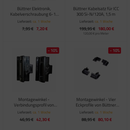
Büttner Elektronik,
Büttner Kabelsatz für ICC
Kabelverschraubung 6-12
300 Si-N/120A, 1,5 m
mm
Lieferzeit:
ca. 1 Woche
Lieferzeit:
ca. 1 Woche
7,95 €
7,20 €
199,95 €
180,00 €
120,00 € pro Meter
- 10%
- 10%
Montagewinkel -
Montagewinkel - Vier
Verbindungsprofil von
Eckprofile von Büttner
Büttner Elektronik
Elektronik
Lieferzeit:
ca. 1 Woche
Lieferzeit:
ca. 1 Woche
46,95 €
42,30 €
88,95 €
80,10 €