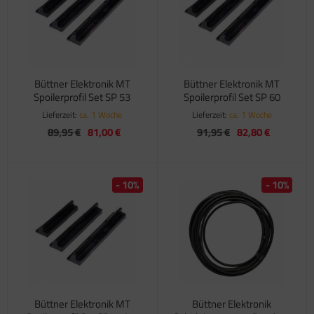
satzteile für Fiamma Markise F45Ti
satzteile für Fiamma Markise F50 / F55
satzteile für Fiamma Markise F65
Büttner Elektronik MT
Büttner Elektronik MT
Spoilerprofil Set SP 53
Spoilerprofil Set SP 60
satzteile für Fiamma Markise F70
Lieferzeit:
ca. 1 Woche
Lieferzeit:
ca. 1 Woche
89,95 €
81,00 €
91,95 €
82,80 €
satzteile für Fiamma Markise F80
satzteile für Fiamma Pumpen
- 10%
- 10%
satzteile für Fiamma Safe-Door
Büttner Elektronik MT
Büttner Elektronik