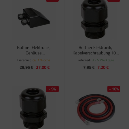
Büttner Elektronik,
Büttner Elektronik,
Gehäuse
Kabelverschraubung 10-
Dachdurchführung, 2-fach
14 mm
Lieferzeit:
ca. 1 Woche
Lieferzeit:
3 - 5 Werktage
29,95 €
27,00 €
7,95 €
7,20 €
- 9%
- 10%