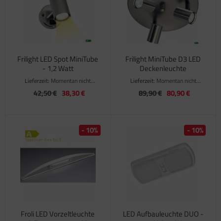
satzteile für Fiamma Markise F45Ti
satzteile für Fiamma Markise F50 / F55
satzteile für Fiamma Markise F65
Frilight LED Spot MiniTube
Frilight MiniTube D3 LED
- 1,2 Watt
Deckenleuchte
satzteile für Fiamma Markise F70
Lieferzeit:
Momentan nicht
Lieferzeit:
Momentan nicht
verfügbar
verfügbar
42,50 €
38,30 €
89,90 €
80,90 €
satzteile für Fiamma Markise F80
satzteile für Fiamma Pumpen
- 10%
- 10%
satzteile für Fiamma Safe-Door
Froli LED Vorzeltleuchte
LED Aufbauleuchte DUO -