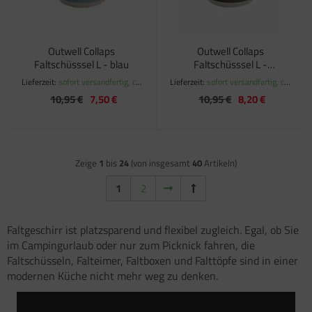
Outwell Collaps
Outwell Collaps
Faltschüsssel L - blau
Faltschüsssel L -
dunkelblau
Lieferzeit:
sofort versandfertig, ca.
Lieferzeit:
sofort versandfertig, ca.
1-3 Werktage
1-3 Werktage
10,95 €
7,50 €
10,95 €
8,20 €
Zeige
1
bis
24
(von insgesamt
40
Artikeln)
1
2
Faltgeschirr ist platzsparend und flexibel zugleich. Egal, ob Sie
im Campingurlaub oder nur zum Picknick fahren, die
Faltschüsseln, Falteimer, Faltboxen und Falttöpfe sind in einer
modernen Küche nicht mehr weg zu denken.