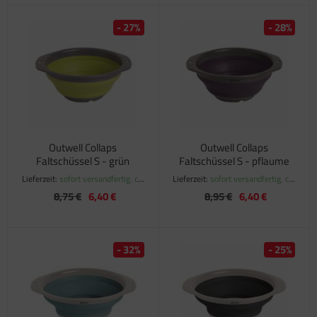
- 27%
- 28%
Outwell Collaps
Outwell Collaps
Faltschüssel S - grün
Faltschüssel S - pflaume
Lieferzeit:
sofort versandfertig, ca.
Lieferzeit:
sofort versandfertig, ca.
1-3 Werktage
1-3 Werktage
8,75 €
6,40 €
8,95 €
6,40 €
- 32%
- 25%