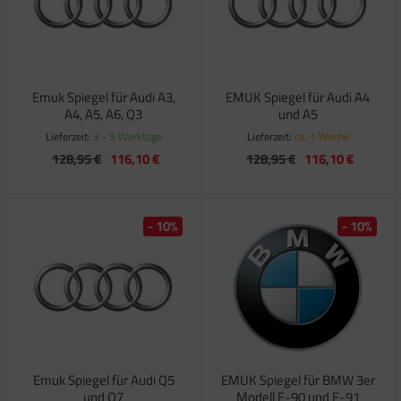
Emuk Spiegel für Audi A3,
EMUK Spiegel für Audi A4
A4, A5, A6, Q3
und A5
Lieferzeit:
3 - 5 Werktage
Lieferzeit:
ca. 1 Woche
128,95 €
116,10 €
128,95 €
116,10 €
- 10%
- 10%
Emuk Spiegel für Audi Q5
EMUK Spiegel für BMW 3er
und Q7
Modell E-90 und E-91