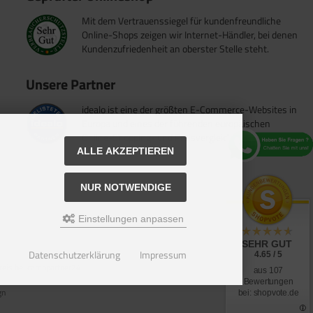
Mit dem Vertrauenssiegel für kundenfreundliche
Online-Shops zeigen wir Internet-Händler, bei denen
Kundenzufriedenheit an oberster Stelle steht.
Unsere Partner
idealo ist eine der größten E-Commerce-Websites in
Europa und eines der führenden europäischen
Online-Shopping- und Preisvergleichsportale.
ALLE AKZEPTIEREN
NUR NOTWENDIGE
Einstellungen anpassen
SEHR GUT
Datenschutzerklärung
Impressum
4.65 / 5
reis bei camppartner24.
aus 107
Bewertungen
gn
bei: shopvote.de