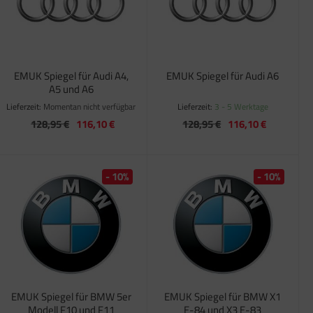
EMUK Spiegel für Audi A4,
EMUK Spiegel für Audi A6
A5 und A6
Lieferzeit:
Momentan nicht verfügbar
Lieferzeit:
3 - 5 Werktage
128,95 €
116,10 €
128,95 €
116,10 €
- 10%
- 10%
EMUK Spiegel für BMW 5er
EMUK Spiegel für BMW X1
Modell F10 und F11
E-84 und X3 E-83