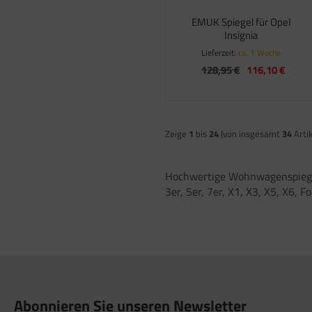
satzteile für Fiamma Markise F50 / F55
EMUK Spiegel für Opel
Insignia
satzteile für Fiamma Markise F65
Lieferzeit:
ca. 1 Woche
satzteile für Fiamma Markise F70
128,95 €
116,10 €
satzteile für Fiamma Markise F80
satzteile für Fiamma Pumpen
Zeige
1
bis
24
(von insgesamt
34
Artik
satzteile für Fiamma Safe-Door
Hochwertige Wohnwagenspiegel 
3er, 5er, 7er, X1, X3, X5, X6, 
Abonnieren Sie unseren Newsletter