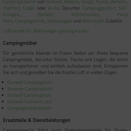
Campingzubehör
von
Outwell
,
Robens
,
Vango
,
Truma
,
dometic
,
Thetford
,
Cadac
oder
Al-Ko
. Darunter
Campinggeschirr
,
SAT-
Anlagen
,
Dometic Kühlschränke
,
Porta
Potti
,
Campingstühle
,
Wohnwagen
und
Wohnmobil
Zubehör.
Luftvorzelt für Wohnwagen günstig kaufen
Campingmöbel
Für gemütliche Abende im Freien bieten wir Ihnen bequeme
Campingmöbel, darunter Stühle, Tische und Liegen, die leicht
zu transportieren und einfach aufzubauen sind. Entspannen
Sie sich und genießen Sie die frische Luft in vollen Zügen.
Outwell Campingstuhl
Brunner Campingstuhl
Outwell Campingtisch
Outwell Fremont Lake
Campingmöbel kaufen
Ersatzteile & Dienstleistungen
Camppartner24 führt auch Originalersatzteile für Truma,