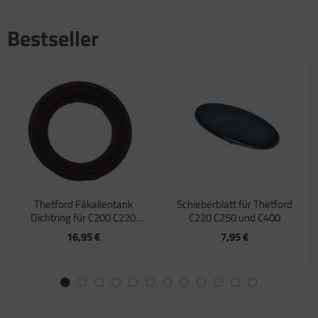
Bestseller
Thetford Fäkalientank
Schieberblatt für Thetford
Dichtring für C200 C220
C220 C250 und C400
C250 C400 C500 C2 C3 C4
16,95 €
7,95 €