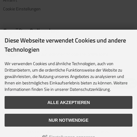
Cookie Einstellungen
Geprüfter Onlineshop
Diese Webseite verwendet Cookies und andere
Mit dem Vertrauenssiegel für kundenfreundliche Online-
Technologien
Shops zeigen wir Internet-Händler, bei denen
Kundenzufriedenheit an oberster Stelle steht.
Wir verwenden Cookies und ähnliche Technologien, auch von
Unsere Partner
Drittanbietern, um die ordentliche Funktionsweise der Website zu
gewährleisten, die Nutzung unseres Angebotes zu analysieren und
idealo ist eine der größten E-Commerce-Websites in
Ihnen ein bestmögliches Einkaufserlebnis bieten zu können. Weitere
Europa und eines der führenden europäischen Online-
Informationen finden Sie in unserer Datenschutzerklärung.
Shopping- und Preisvergleichsportale.
ALLE AKZEPTIEREN
NUR NOTWENDIGE
Alle Preise inkl. gesetzl. MwSt. zzgl.
Versandkosten
. Die durchgestrichenen Preise
entsprechen dem bisherigen Preis bei camppartner24.