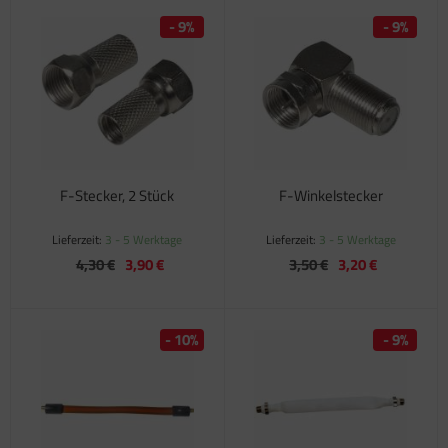
- 9%
- 9%
satzteile für Fiamma Markise F45Ti
satzteile für Fiamma Markise F50 / F55
satzteile für Fiamma Markise F65
satzteile für Fiamma Markise F70
satzteile für Fiamma Markise F80
F-Stecker, 2 Stück
F-Winkelstecker
satzteile für Fiamma Pumpen
Lieferzeit:
3 - 5 Werktage
Lieferzeit:
3 - 5 Werktage
4,30 €
3,90 €
3,50 €
3,20 €
satzteile für Fiamma Safe-Door
- 10%
- 9%