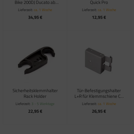
atzteile für Toilette C502 C/X
Bike 200DJ Ducato ab
Quick Pro
atzteile für Truma Trumatic S 5002 (ab Bj.
06/06, 1 Stück
Lieferzeit:
ca. 1 Woche
Lieferzeit:
ca. 1 Woche
/93
34,95 €
12,95 €
atzteile für Truma Trumatic S 5002 K (bis Bj.
)
satzteile für Truma Trumatic S 5004
satzteile für Truma Trumavent Gebläse
atzteile für Truma Ultraheat
nstige Truma Ersatzteile
Sicherheitsklemmhalter
Tür-Befestigungshalter
Rack Holder
L+R für Klemmschiene CB
200DJ
Lieferzeit:
3 - 5 Werktage
Lieferzeit:
ca. 1 Woche
22,95 €
26,95 €