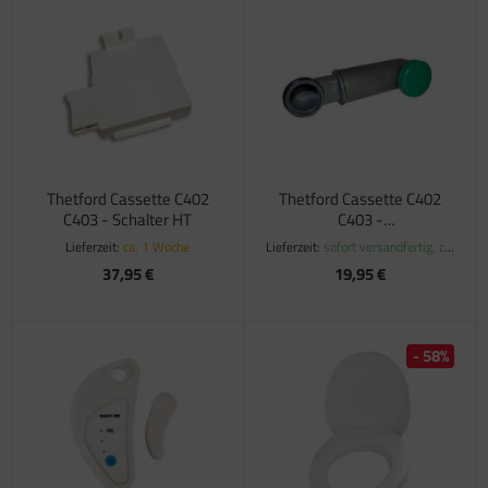
Thetford Cassette C402
Thetford Cassette C402
C403 - Schalter HT
C403 -
Wassereinfüllstutzen
Lieferzeit:
ca. 1 Woche
Lieferzeit:
sofort versandfertig, ca.
1-3 Werktage
37,95 €
19,95 €
- 58%