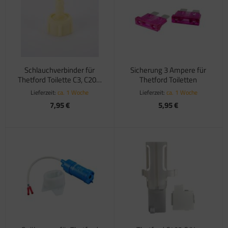
satzteile für Fiamma Markise F45Ti
satzteile für Fiamma Markise F50 / F55
satzteile für Fiamma Markise F65
Schlauchverbinder für
Sicherung 3 Ampere für
satzteile für Fiamma Markise F70
Thetford Toilette C3, C200,
Thetford Toiletten
C400, C223
Lieferzeit:
ca. 1 Woche
Lieferzeit:
ca. 1 Woche
satzteile für Fiamma Markise F80
7,95 €
5,95 €
satzteile für Fiamma Pumpen
satzteile für Fiamma Safe-Door