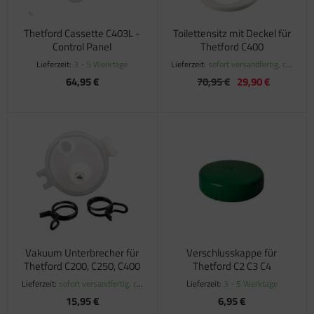
Thetford Cassette C403L -
Toilettensitz mit Deckel für
Control Panel
Thetford C400
Lieferzeit:
3 - 5 Werktage
Lieferzeit:
sofort versandfertig, ca.
1-3 Werktage
64,95 €
70,95 €
29,90 €
Vakuum Unterbrecher für
Verschlusskappe für
Thetford C200, C250, C400
Thetford C2 C3 C4
Lieferzeit:
sofort versandfertig, ca.
Lieferzeit:
3 - 5 Werktage
1-3 Werktage
15,95 €
6,95 €