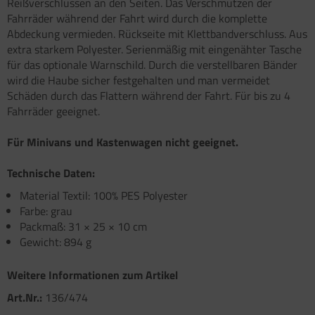
Reißverschlüssen an den Seiten. Das Verschmutzen der
atzteile für Carry-Bike XL A / XL A PRO / XL A
atzteile für Toilette C502 C/X
atzteile für Truma Trumatic S 5002 (ab Bj.
Fahrräder während der Fahrt wird durch die komplette
O 200
/93
Abdeckung vermieden. Rückseite mit Klettbandverschluss. Aus
satzteile für Fiamma Bi-Pot
extra starkem Polyester. Serienmäßig mit eingenähter Tasche
atzteile für Truma Trumatic S 5002 K (bis Bj.
für das optionale Warnschild. Durch die verstellbaren Bänder
)
satzteile für Fiamma Dachboxen / Gepäckboxen
wird die Haube sicher festgehalten und man vermeidet
Schäden durch das Flattern während der Fahrt. Für bis zu 4
satzteile für Truma Trumatic S 5004
satzteile für Fiamma Dachhauben
Fahrräder geeignet.
satzteile für Truma Trumavent Gebläse
satzteile für Fiamma F35pro
Für Minivans und Kastenwagen nicht geeignet.
atzteile für Truma Ultraheat
satzteile für Fiamma F40van
Technische Daten:
nstige Truma Ersatzteile
satzteile für Fiamma Frischwassertanks
Material Textil: 100% PES Polyester
Farbe: grau
satzteile für Fiamma Markise Caravanstore
Packmaß: 31 × 25 × 10 cm
Gewicht: 894 g
satzteile für Fiamma Markise F45 plus
Weitere Informationen zum Artikel
satzteile für Fiamma Markise F45i F45i L
Art.Nr.:
136/474
satzteile für Fiamma Markise F45S ZIP