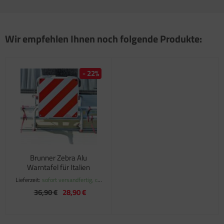
satzteile für Fiamma Markise F45Ti
satzteile für Fiamma Markise F50 / F55
Wir empfehlen Ihnen noch folgende Produkte:
satzteile für Fiamma Markise F65
- 22%
satzteile für Fiamma Markise F70
satzteile für Fiamma Markise F80
satzteile für Fiamma Pumpen
satzteile für Fiamma Safe-Door
Brunner Zebra Alu
Warntafel für Italien
Lieferzeit:
sofort versandfertig, ca.
1-3 Werktage
36,90 €
28,90 €