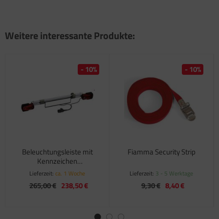
Weitere interessante Produkte:
- 10%
- 10%
Beleuchtungsleiste mit
Fiamma Security Strip
Kennzeichen
Wiederholung für Euro
Lieferzeit:
ca. 1 Woche
Lieferzeit:
3 - 5 Werktage
Carry 2 und 3
265,00 €
238,50 €
9,30 €
8,40 €