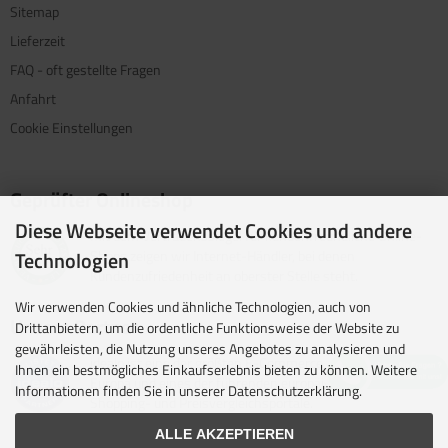
Sitemap
Lieferzeit
FAQ - oft gestellte Fragen
Anfahrt
Cookie Einstellungen
Geprüfter Onlineshop
Diese Webseite verwendet Cookies und andere
Mit dem Vertrauenssiegel für kundenfreundliche Online-
Shops zeigen wir Internet-Händler, bei denen
Technologien
Kundenzufriedenheit an oberster Stelle steht.
Wir verwenden Cookies und ähnliche Technologien, auch von
Unsere Partner
Drittanbietern, um die ordentliche Funktionsweise der Website zu
gewährleisten, die Nutzung unseres Angebotes zu analysieren und
idealo ist eine der größten E-Commerce-Websites in
Ihnen ein bestmögliches Einkaufserlebnis bieten zu können. Weitere
Europa und eines der führenden europäischen Online-
Informationen finden Sie in unserer Datenschutzerklärung.
Shopping- und Preisvergleichsportale.
ALLE AKZEPTIEREN