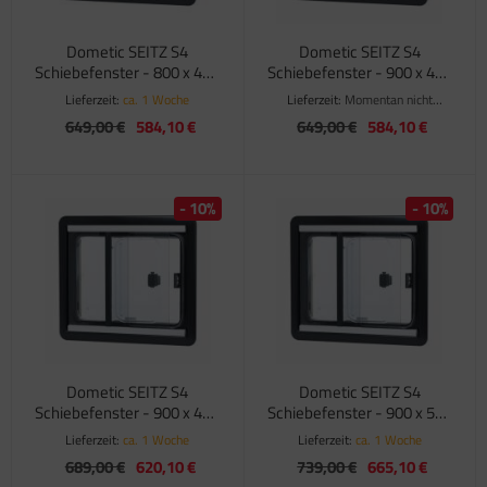
Dometic SEITZ S4
Dometic SEITZ S4
Schiebefenster - 800 x 450
Schiebefenster - 900 x 400
mm
mm
Lieferzeit:
ca. 1 Woche
Lieferzeit:
Momentan nicht
verfügbar
649,00 €
584,10 €
649,00 €
584,10 €
- 10%
- 10%
Dometic SEITZ S4
Dometic SEITZ S4
Schiebefenster - 900 x 450
Schiebefenster - 900 x 500
mm
mm
Lieferzeit:
ca. 1 Woche
Lieferzeit:
ca. 1 Woche
689,00 €
620,10 €
739,00 €
665,10 €