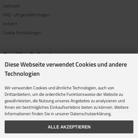
Lieferzeit
FAQ - oft gestellte Fragen
Anfahrt
Cookie Einstellungen
Geprüfter Onlineshop
Diese Webseite verwendet Cookies und andere
Mit dem Vertrauenssiegel für kundenfreundliche Online-
Shops zeigen wir Internet-Händler, bei denen
Technologien
Kundenzufriedenheit an oberster Stelle steht.
Wir verwenden Cookies und ähnliche Technologien, auch von
Unsere Partner
Drittanbietern, um die ordentliche Funktionsweise der Website zu
gewährleisten, die Nutzung unseres Angebotes zu analysieren und
idealo ist eine der größten E-Commerce-Websites in
Ihnen ein bestmögliches Einkaufserlebnis bieten zu können. Weitere
Europa und eines der führenden europäischen Online-
Informationen finden Sie in unserer Datenschutzerklärung.
Shopping- und Preisvergleichsportale.
ALLE AKZEPTIEREN