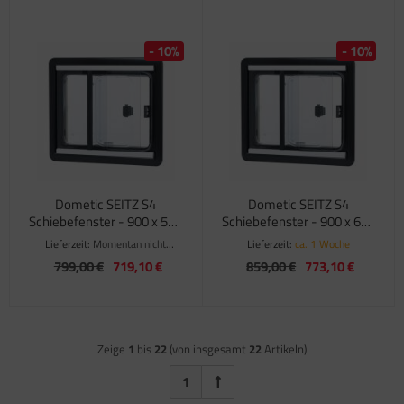
- 10%
- 10%
Dometic SEITZ S4
Dometic SEITZ S4
Schiebefenster - 900 x 550
Schiebefenster - 900 x 600
mm
mm
Lieferzeit:
Momentan nicht
Lieferzeit:
ca. 1 Woche
verfügbar
799,00 €
719,10 €
859,00 €
773,10 €
Zeige
1
bis
22
(von insgesamt
22
Artikeln)
1