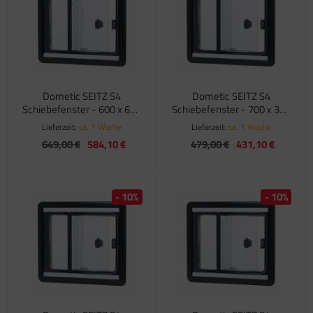
satzteile für Fiamma Markise F45Ti
satzteile für Fiamma Markise F50 / F55
satzteile für Fiamma Markise F65
Dometic SEITZ S4
Dometic SEITZ S4
satzteile für Fiamma Markise F70
Schiebefenster - 600 x 600
Schiebefenster - 700 x 300
mm
mm
Lieferzeit:
ca. 1 Woche
Lieferzeit:
ca. 1 Woche
satzteile für Fiamma Markise F80
649,00 €
584,10 €
479,00 €
431,10 €
satzteile für Fiamma Pumpen
satzteile für Fiamma Safe-Door
- 10%
- 10%