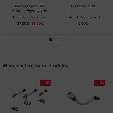
Abstandshalter für
Messing-Splint
satzteile für Fiamma Markise F45Ti
Fahrradträger - 28 cm
Lieferzeit:
3 - 5 Werktage
Lieferzeit:
Momentan nicht
satzteile für Fiamma Markise F50 / F55
verfügbar
37,00 €
33,30 €
0,00 €
satzteile für Fiamma Markise F65
satzteile für Fiamma Markise F70
satzteile für Fiamma Markise F80
satzteile für Fiamma Pumpen
Weitere interessante Produkte:
satzteile für Fiamma Safe-Door
- 10%
- 10%