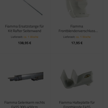
Fiamma Ersatzstange für
Fiamma
Kit Rafter Seitenwand
Frontblendenverschluss
links weiß 150-450cm
Lieferzeit:
ca. 1 Woche
Lieferzeit:
ca. 1 Woche
138,95 €
17,95 €
Fiamma Gelenkarm rechts
Fiamma Halteplatte für
F45S 300-450cm
Frontblende F45S