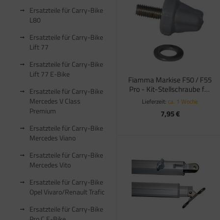
Ersatzteile für Carry-Bike
satzteile für Truma Trumavent Gebläse
L80
atzteile für Truma Ultraheat
Ersatzteile für Carry-Bike
Lift 77
nstige Truma Ersatzteile
Ersatzteile für Carry-Bike
Lift 77 E-Bike
Fiamma Markise F50 / F55
Pro - Kit-Stellschraube für
Ersatzteile für Carry-Bike
Stützfuß
Mercedes V Class
Lieferzeit:
ca. 1 Woche
Premium
7,95 €
Ersatzteile für Carry-Bike
Mercedes Viano
Ersatzteile für Carry-Bike
Mercedes Vito
Ersatzteile für Carry-Bike
Opel Vivaro/Renault Trafic
Ersatzteile für Carry-Bike
Pro C E-Bike