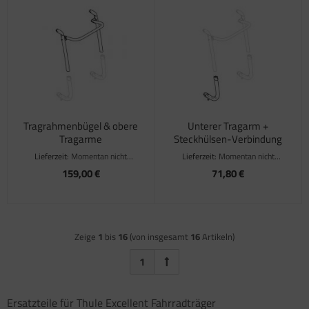
Tragrahmenbügel & obere
Unterer Tragarm +
Tragarme
Steckhülsen-Verbindung
Lieferzeit:
Momentan nicht
Lieferzeit:
Momentan nicht
verfügbar
verfügbar
159,00 €
71,80 €
Zeige
1
bis
16
(von insgesamt
16
Artikeln)
1
Ersatzteile für Thule Excellent Fahrradträger