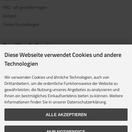
FAQ - oft gestellte Fragen
Anfahrt
Cookie Einstellungen
Geprüfter Onlineshop
Diese Webseite verwendet Cookies und andere
Mit dem Vertrauenssiegel für kundenfreundliche Online-
Technologien
Shops zeigen wir Internet-Händler, bei denen
Kundenzufriedenheit an oberster Stelle steht.
Wir verwenden Cookies und ähnliche Technologien, auch von
Unsere Partner
Drittanbietern, um die ordentliche Funktionsweise der Website zu
gewährleisten, die Nutzung unseres Angebotes zu analysieren und
idealo ist eine der größten E-Commerce-Websites in
Ihnen ein bestmögliches Einkaufserlebnis bieten zu können. Weitere
Europa und eines der führenden europäischen Online-
Informationen finden Sie in unserer Datenschutzerklärung.
Shopping- und Preisvergleichsportale.
ALLE AKZEPTIEREN
NUR NOTWENDIGE