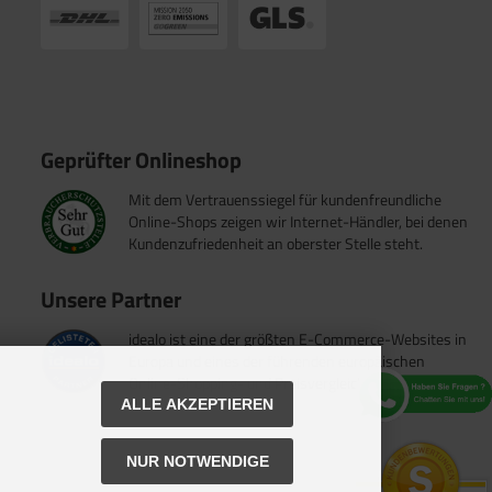
Geprüfter Onlineshop
Mit dem Vertrauenssiegel für kundenfreundliche
Online-Shops zeigen wir Internet-Händler, bei denen
Kundenzufriedenheit an oberster Stelle steht.
Unsere Partner
idealo ist eine der größten E-Commerce-Websites in
Europa und eines der führenden europäischen
Online-Shopping- und Preisvergleichsportale.
ALLE AKZEPTIEREN
NUR NOTWENDIGE