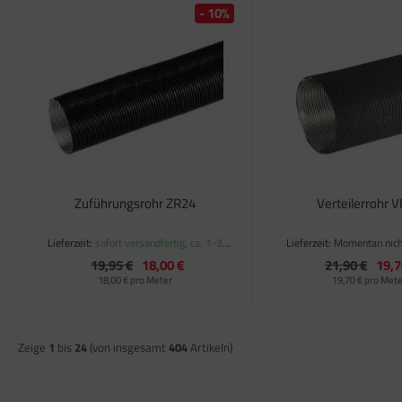
satzteile für Fiamma Markise F50 / F55
- 10%
satzteile für Fiamma Markise F65
satzteile für Fiamma Markise F70
satzteile für Fiamma Markise F80
satzteile für Fiamma Pumpen
satzteile für Fiamma Safe-Door
Zuführungsrohr ZR24
Verteilerrohr 
Lieferzeit:
sofort versandfertig, ca. 1-3
Lieferzeit:
Momentan nich
Werktage
19,95 €
18,00 €
21,90 €
19,7
18,00 € pro Meter
19,70 € pro Met
Zeige
1
bis
24
(von insgesamt
404
Artikeln)