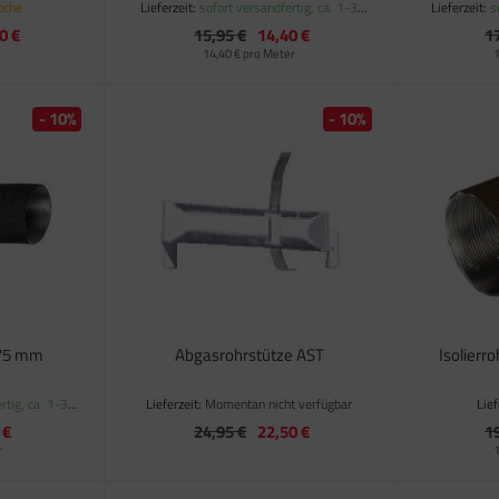
oche
Lieferzeit:
sofort versandfertig, ca. 1-3
Lieferzeit:
s
Werktage
0 €
15,95 €
14,40 €
1
14,40 € pro Meter
1
- 10%
- 10%
 75 mm
Abgasrohrstütze AST
Isolierr
rtig, ca. 1-3
Lieferzeit:
Momentan nicht verfügbar
Lief
 €
24,95 €
22,50 €
1
r
1