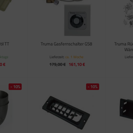
il TT
Truma Gasfernschalter GS8
Truma Rü
Wärm
rktage
Lieferzeit:
ca. 1 Woche
Liefe
0 €
179,00 €
161,10 €
- 10%
- 10%