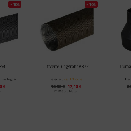
- 10%
- 10%
VR80
Luftverteilungsrohr VR72
Truma
t verfügbar
Lieferzeit:
ca. 1 Woche
Lief
0 €
18,95 €
17,10 €
2
er
17,10 € pro Meter