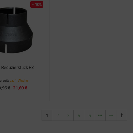
- 10%
 Reduzierstück RZ
erzeit:
ca. 1 Woche
3,95 €
21,60 €
1
2
3
4
5