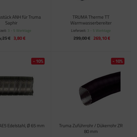
sstück ANH für Truma
TRUMA Therme TT
Saphir
Warmwasserbereiter
rzeit:
3 - 5 Werktage
Lieferzeit:
3 - 5 Werktage
4,25 €
3,80 €
299,00 €
269,10 €
- 10%
- 10%
AE5 Edelstahl, Ø 65 mm
Truma Zuführrohr / Dükerrohr ZR
80 mm