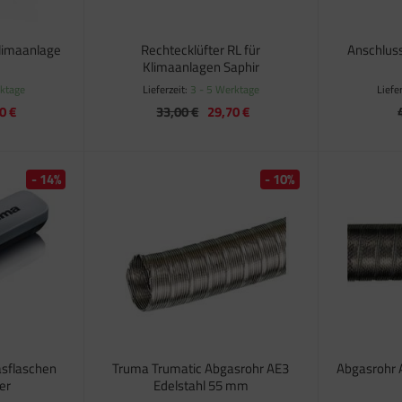
limaanlage
Rechtecklüfter RL für
Anschlus
Klimaanlagen Saphir
rktage
Lieferzeit:
3 - 5 Werktage
Liefe
0 €
33,00 €
29,70 €
- 14%
- 10%
asflaschen
Truma Trumatic Abgasrohr AE3
Abgasrohr 
er
Edelstahl 55 mm