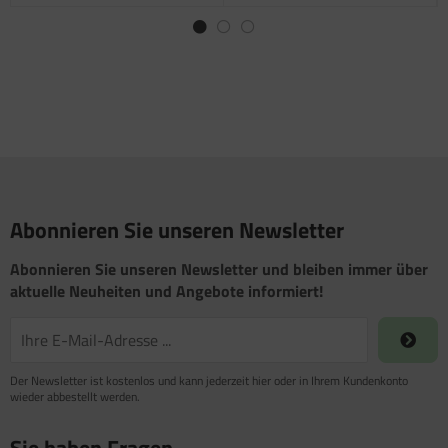
satzteile für Fiamma Markise F45Ti
satzteile für Fiamma Markise F50 / F55
satzteile für Fiamma Markise F65
satzteile für Fiamma Markise F70
satzteile für Fiamma Markise F80
Abonnieren Sie unseren Newsletter
satzteile für Fiamma Pumpen
Abonnieren Sie unseren Newsletter und bleiben immer über
satzteile für Fiamma Safe-Door
aktuelle Neuheiten und Angebote informiert!
Der Newsletter ist kostenlos und kann jederzeit hier oder in Ihrem Kundenkonto
wieder abbestellt werden.