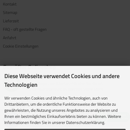
Kontakt
Sitemap
Lieferzeit
FAQ - oft gestellte Fragen
Anfahrt
Cookie Einstellungen
Geprüfter Onlineshop
Diese Webseite verwendet Cookies und andere
Mit dem Vertrauenssiegel für kundenfreundliche Online-
Shops zeigen wir Internet-Händler, bei denen
Technologien
Kundenzufriedenheit an oberster Stelle steht.
Wir verwenden Cookies und ähnliche Technologien, auch von
Unsere Partner
Drittanbietern, um die ordentliche Funktionsweise der Website zu
gewährleisten, die Nutzung unseres Angebotes zu analysieren und
idealo ist eine der größten E-Commerce-Websites in
Ihnen ein bestmögliches Einkaufserlebnis bieten zu können. Weitere
Europa und eines der führenden europäischen Online-
Informationen finden Sie in unserer Datenschutzerklärung.
Shopping- und Preisvergleichsportale.