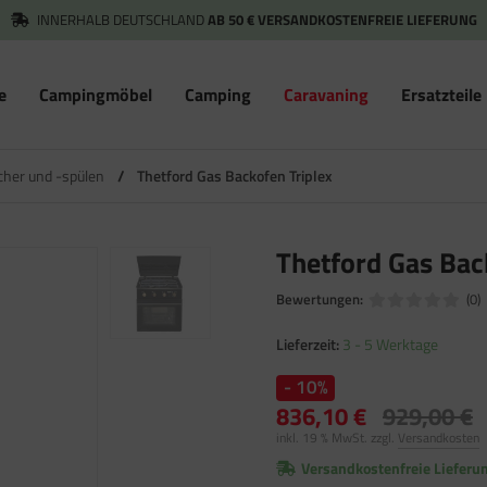
INNERHALB DEUTSCHLAND
AB 50 € VERSANDKOSTENFREIE LIEFERUNG
e
Campingmöbel
Camping
Caravaning
Ersatzteile
cher und -spülen
/
Thetford Gas Backofen Triplex
Thetford Gas Bac
Bewertungen:
(0)
Lieferzeit:
3 - 5 Werktage
- 10%
836,10 €
929,00 €
inkl. 19 % MwSt. zzgl.
Versandkosten
Versandkostenfreie Lieferu