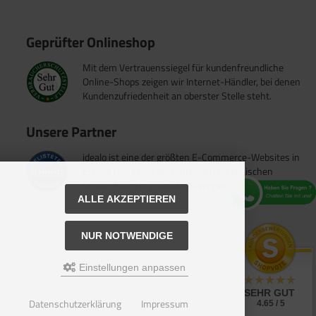
Geprüfter Onlineshop
Mit dem Vertrauenssiegel für kundenfreundliche
Online-Shops zeigen wir Internet-Händler, bei denen
Kundenzufriedenheit an oberster Stelle steht.
Unsere Partner
idealo ist eine der größten E-Commerce-Websites in
Europa und eines der führenden europäischen
Online-Shopping- und Preisvergleichsportale.
ALLE AKZEPTIEREN
NUR NOTWENDIGE
Einstellungen anpassen
SEHR GUT
Datenschutzerklärung
Impressum
4.65 / 5