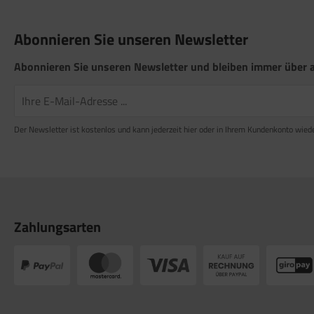
satzteile für Fiamma Markise F50 / F55
Abonnieren Sie unseren Newsletter
satzteile für Fiamma Markise F65
satzteile für Fiamma Markise F70
Abonnieren Sie unseren Newsletter und bleiben immer über a
satzteile für Fiamma Markise F80
satzteile für Fiamma Pumpen
Der Newsletter ist kostenlos und kann jederzeit hier oder in Ihrem Kundenkonto wied
satzteile für Fiamma Safe-Door
Zahlungsarten