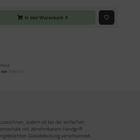
In den Warenkorb
tford
n von
Thetford
szeichnen, zudem ist bei der einfachen
ktionsschale mit abnehmbarem Handgriff
t angebrachten Glasabdeckung verschwindet.