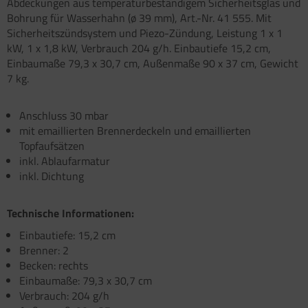
Abdeckungen aus temperaturbeständigem Sicherheitsglas und
atzteile für Carry-Bike XL A / XL A PRO / XL A
atzteile für Toilette C502 C/X
atzteile für Truma Trumatic S 5002 (ab Bj.
Bohrung für Wasserhahn (ø 39 mm), Art.-Nr. 41 555. Mit
O 200
/93
Sicherheitszündsystem und Piezo-Zündung, Leistung 1 x 1
satzteile für Fiamma Bi-Pot
kW, 1 x 1,8 kW, Verbrauch 204 g/h. Einbautiefe 15,2 cm,
atzteile für Truma Trumatic S 5002 K (bis Bj.
Einbaumaße 79,3 x 30,7 cm, Außenmaße 90 x 37 cm, Gewicht
)
satzteile für Fiamma Dachboxen / Gepäckboxen
7 kg.
satzteile für Truma Trumatic S 5004
satzteile für Fiamma Dachhauben
Anschluss 30 mbar
satzteile für Truma Trumavent Gebläse
mit emaillierten Brennerdeckeln und emaillierten
satzteile für Fiamma F35pro
Topfaufsätzen
atzteile für Truma Ultraheat
satzteile für Fiamma F40van
inkl. Ablaufarmatur
inkl. Dichtung
nstige Truma Ersatzteile
satzteile für Fiamma Frischwassertanks
Technische Informationen:
satzteile für Fiamma Markise Caravanstore
Einbautiefe: 15,2 cm
satzteile für Fiamma Markise F45 plus
Brenner: 2
Becken: rechts
satzteile für Fiamma Markise F45i F45i L
Einbaumaße: 79,3 x 30,7 cm
Verbrauch: 204 g/h
satzteile für Fiamma Markise F45S ZIP