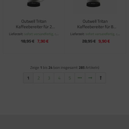
Outwell Tritan
Outwell Tritan
Kaffeebereiter für 2
Kaffeebereiter für 8
Tassen
Tassen
Lieferzeit:
sofort versandfertig, ca.
Lieferzeit:
sofort versandfertig, ca.
1-3 Werktage
1-3 Werktage
18,95 €
7,90 €
28,95 €
9,90 €
Zeige
1
bis
24
(von insgesamt
285
Artikeln)
1
2
3
4
5