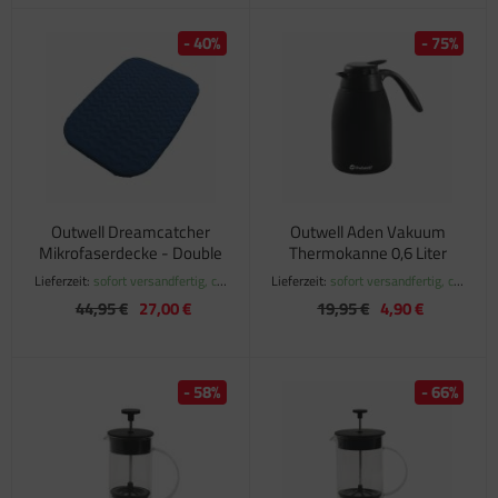
- 40%
- 75%
Outwell Dreamcatcher
Outwell Aden Vakuum
Mikrofaserdecke - Double
Thermokanne 0,6 Liter
Lieferzeit:
sofort versandfertig, ca.
Lieferzeit:
sofort versandfertig, ca.
1-3 Werktage
1-3 Werktage
44,95 €
27,00 €
19,95 €
4,90 €
- 58%
- 66%