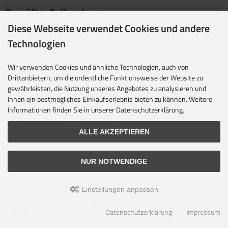
Geprüfter Onlineshop
Diese Webseite verwendet Cookies und andere
Mit dem Vertrauenssiegel für kundenfreundliche Online-
Technologien
Shops zeigen wir Internet-Händler, bei denen
Kundenzufriedenheit an oberster Stelle steht.
Wir verwenden Cookies und ähnliche Technologien, auch von
Unsere Partner
Drittanbietern, um die ordentliche Funktionsweise der Website zu
gewährleisten, die Nutzung unseres Angebotes zu analysieren und
idealo ist eine der größten E-Commerce-Websites in
Ihnen ein bestmögliches Einkaufserlebnis bieten zu können. Weitere
Europa und eines der führenden europäischen Online-
Informationen finden Sie in unserer Datenschutzerklärung.
Shopping- und Preisvergleichsportale.
ALLE AKZEPTIEREN
NUR NOTWENDIGE
Alle Preise inkl. gesetzl. MwSt. zzgl.
Versandkosten
. Die durchgestrichenen Preise
entsprechen dem bisherigen Preis bei camppartner24.
© 2026 camppartner24 • Alle Rechte vorbehalten
Einstellungen anpassen
modified eCommerce Shopsoftware © 2009-2026 • Design & Umsetzung Rehm
SEHR GUT
(4.65 / 5)
Webdesign
Datenschutzerklärung
Impressum
aus
107
Bewertungen bei: shopvote.de ⓘ
Parse Time: 0.445s
Informationen zur Echtheit der Bewertungen