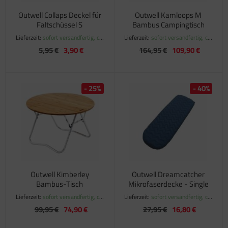
Outwell Collaps Deckel für
Outwell Kamloops M
Faltschüssel S
Bambus Campingtisch
Lieferzeit:
sofort versandfertig, ca.
Lieferzeit:
sofort versandfertig, ca.
1-3 Werktage
1-3 Werktage
5,95 €
3,90 €
164,95 €
109,90 €
- 25%
- 40%
Outwell Kimberley
Outwell Dreamcatcher
Bambus-Tisch
Mikrofaserdecke - Single
Lieferzeit:
sofort versandfertig, ca.
Lieferzeit:
sofort versandfertig, ca.
1-3 Werktage
1-3 Werktage
99,95 €
74,90 €
27,95 €
16,80 €