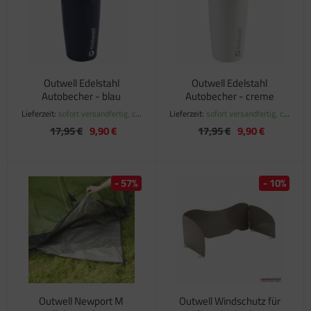
satzteile für Fiamma Markise F45Ti
satzteile für Fiamma Markise F50 / F55
satzteile für Fiamma Markise F65
Outwell Edelstahl
Outwell Edelstahl
Autobecher - blau
Autobecher - creme
satzteile für Fiamma Markise F70
Lieferzeit:
sofort versandfertig, ca.
Lieferzeit:
sofort versandfertig, ca.
1-3 Werktage
1-3 Werktage
17,95 €
9,90 €
17,95 €
9,90 €
satzteile für Fiamma Markise F80
satzteile für Fiamma Pumpen
- 57%
- 10%
satzteile für Fiamma Safe-Door
Outwell Newport M
Outwell Windschutz für