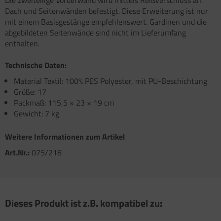
Die zweiteilige Vorderwand wird mittels Reißverschluss an
atzteile für Carry-Bike XL A / XL A PRO / XL A
atzteile für Toilette C502 C/X
Dach und Seitenwänden befestigt. Diese Erweiterung ist nur
atzteile für Truma Trumatic S 5002 (ab Bj.
O 200
mit einem Basisgestänge empfehlenswert. Gardinen und die
/93
abgebildeten Seitenwände sind nicht im Lieferumfang
satzteile für Fiamma Bi-Pot
atzteile für Truma Trumatic S 5002 K (bis Bj.
enthalten.
)
satzteile für Fiamma Dachboxen / Gepäckboxen
Technische Daten:
satzteile für Truma Trumatic S 5004
satzteile für Fiamma Dachhauben
Material Textil: 100% PES Polyester, mit PU-Beschichtung
Größe: 17
satzteile für Truma Trumavent Gebläse
satzteile für Fiamma F35pro
Packmaß: 115,5 × 23 × 19 cm
atzteile für Truma Ultraheat
Gewicht: 7 kg
satzteile für Fiamma F40van
nstige Truma Ersatzteile
satzteile für Fiamma Frischwassertanks
Weitere Informationen zum Artikel
Art.Nr.:
075/218
satzteile für Fiamma Markise Caravanstore
satzteile für Fiamma Markise F45 plus
satzteile für Fiamma Markise F45i F45i L
Dieses Produkt ist z.B. kompatibel zu:
satzteile für Fiamma Markise F45S ZIP