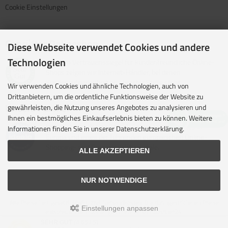
Cookie Einstellungen
Geprüfter Onlineshop
Diese Webseite verwendet Cookies und andere
Technologien
Mit dem Vertrauenssiegel für kundenfreundliche Online-
Shops zeigen wir Internet-Händler, bei denen
Kundenzufriedenheit an oberster Stelle steht.
Wir verwenden Cookies und ähnliche Technologien, auch von
Drittanbietern, um die ordentliche Funktionsweise der Website zu
Unsere Partner
gewährleisten, die Nutzung unseres Angebotes zu analysieren und
Ihnen ein bestmögliches Einkaufserlebnis bieten zu können. Weitere
idealo ist eine der größten E-Commerce-Websites in
Informationen finden Sie in unserer Datenschutzerklärung.
Europa und eines der führenden europäischen Online-
Shopping- und Preisvergleichsportale.
ALLE AKZEPTIEREN
NUR NOTWENDIGE
Alle Preise inkl. gesetzl. MwSt. zzgl.
Versandkosten
. Die durchgestrichenen Preise
Einstellungen anpassen
entsprechen dem bisherigen Preis bei camppartner24.
© 2026 camppartner24 • Alle Rechte vorbehalten
SEHR GUT
(4.65 / 5)