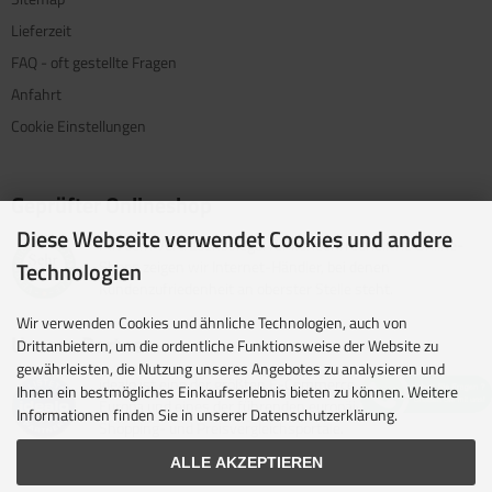
Lieferzeit
FAQ - oft gestellte Fragen
Anfahrt
Cookie Einstellungen
Geprüfter Onlineshop
Diese Webseite verwendet Cookies und andere
Mit dem Vertrauenssiegel für kundenfreundliche Online-
Shops zeigen wir Internet-Händler, bei denen
Technologien
Kundenzufriedenheit an oberster Stelle steht.
Wir verwenden Cookies und ähnliche Technologien, auch von
Unsere Partner
Drittanbietern, um die ordentliche Funktionsweise der Website zu
gewährleisten, die Nutzung unseres Angebotes zu analysieren und
idealo ist eine der größten E-Commerce-Websites in
Ihnen ein bestmögliches Einkaufserlebnis bieten zu können. Weitere
Europa und eines der führenden europäischen Online-
Informationen finden Sie in unserer Datenschutzerklärung.
Shopping- und Preisvergleichsportale.
ALLE AKZEPTIEREN