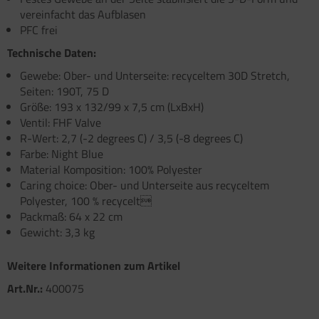
vereinfacht das Aufblasen
satzteile für Fiamma Markise F45Ti
PFC frei
satzteile für Fiamma Markise F50 / F55
Technische Daten:
Gewebe: Ober- und Unterseite: recyceltem 30D Stretch,
satzteile für Fiamma Markise F65
Seiten: 190T, 75 D
Größe: 193 x 132/99 x 7,5 cm (LxBxH)
satzteile für Fiamma Markise F70
Ventil: FHF Valve
R-Wert: 2,7 (-2 degrees C) / 3,5 (-8 degrees C)
satzteile für Fiamma Markise F80
Farbe: Night Blue
satzteile für Fiamma Pumpen
Material Komposition: 100% Polyester
Caring choice: Ober- und Unterseite aus recyceltem
satzteile für Fiamma Safe-Door
Polyester, 100 % recycelt
Packmaß: 64 x 22 cm
Gewicht: 3,3 kg
Weitere Informationen zum Artikel
Art.Nr.:
400075