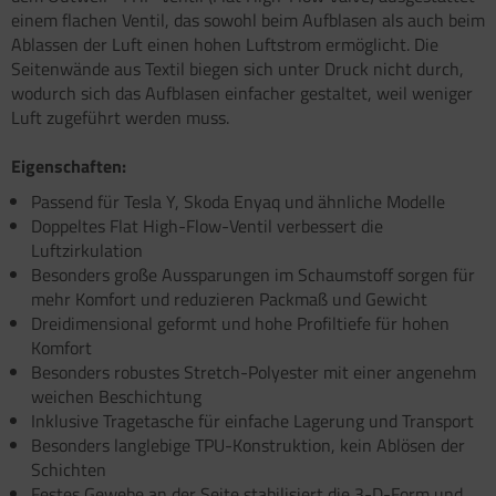
atzteile für Carry-Bike XL A / XL A PRO / XL A
atzteile für Toilette C502 C/X
einem flachen Ventil, das sowohl beim Aufblasen als auch beim
atzteile für Truma Trumatic S 5002 (ab Bj.
O 200
Ablassen der Luft einen hohen Luftstrom ermöglicht. Die
/93
Seitenwände aus Textil biegen sich unter Druck nicht durch,
satzteile für Fiamma Bi-Pot
wodurch sich das Aufblasen einfacher gestaltet, weil weniger
atzteile für Truma Trumatic S 5002 K (bis Bj.
)
Luft zugeführt werden muss.
satzteile für Fiamma Dachboxen / Gepäckboxen
satzteile für Truma Trumatic S 5004
Eigenschaften:
satzteile für Fiamma Dachhauben
Passend für Tesla Y, Skoda Enyaq und ähnliche Modelle
satzteile für Truma Trumavent Gebläse
satzteile für Fiamma F35pro
Doppeltes Flat High-Flow-Ventil verbessert die
Luftzirkulation
atzteile für Truma Ultraheat
satzteile für Fiamma F40van
Besonders große Aussparungen im Schaumstoff sorgen für
nstige Truma Ersatzteile
mehr Komfort und reduzieren Packmaß und Gewicht
satzteile für Fiamma Frischwassertanks
Dreidimensional geformt und hohe Profiltiefe für hohen
Komfort
satzteile für Fiamma Markise Caravanstore
Besonders robustes Stretch-Polyester mit einer angenehm
satzteile für Fiamma Markise F45 plus
weichen Beschichtung
Inklusive Tragetasche für einfache Lagerung und Transport
satzteile für Fiamma Markise F45i F45i L
Besonders langlebige TPU-Konstruktion, kein Ablösen der
Schichten
satzteile für Fiamma Markise F45S ZIP
Festes Gewebe an der Seite stabilisiert die 3-D-Form und