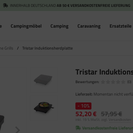
INNERHALB DEUTSCHLAND
AB 50 € VERSANDKOSTENFREIE LIEFERUNG
e
Campingmöbel
Camping
Caravaning
Ersatzteile
he Grills
/
Tristar Induktionsherdplatte
Tristar Induktion
Bewertungen:
(0)
Lieferzeit:
Momentan nicht verfü
- 10%
52,20 €
57,95 €
inkl. 19 % MwSt. zzgl.
Versandkosten
Versandkostenfreie Lieferu