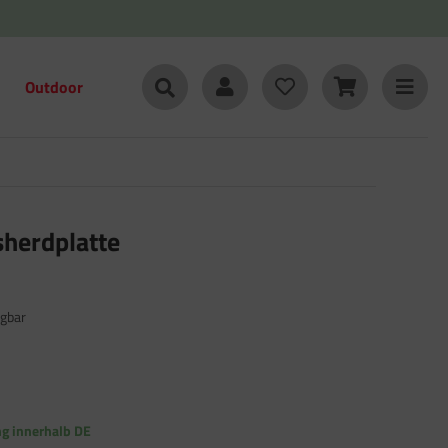
Outdoor
sherdplatte
gbar
ng innerhalb DE