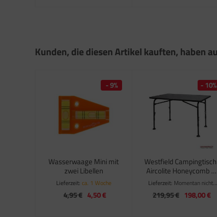
satzteile für Fiamma Markise F50 / F55
satzteile für Fiamma Markise F65
satzteile für Fiamma Markise F70
Kunden, die diesen Artikel kauften, haben au
satzteile für Fiamma Markise F80
satzteile für Fiamma Pumpen
- 9%
- 10%
satzteile für Fiamma Safe-Door
Wasserwaage Mini mit
Westfield Campingtisch
zwei Libellen
Aircolite Honeycomb -
120 x 80 cm
Lieferzeit:
ca. 1 Woche
Lieferzeit:
Momentan nicht
verfügbar
4,95 €
4,50 €
219,95 €
198,00 €