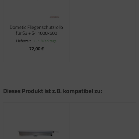
satzteile für Fiamma Markise F45Ti
satzteile für Fiamma Markise F50 / F55
Dometic Fliegenschutzrollo
für S3 + S4 1000x600
satzteile für Fiamma Markise F65
Lieferzeit:
3 - 5 Werktage
satzteile für Fiamma Markise F70
72,00 €
satzteile für Fiamma Markise F80
satzteile für Fiamma Pumpen
satzteile für Fiamma Safe-Door
Dieses Produkt ist z.B. kompatibel zu: