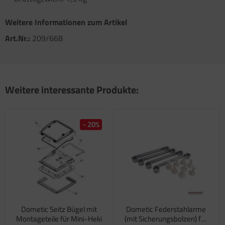
satzteile für Fiamma Markise F45Ti
Weitere Informationen zum Artikel
satzteile für Fiamma Markise F50 / F55
Art.Nr.:
209/668
satzteile für Fiamma Markise F65
satzteile für Fiamma Markise F70
Weitere interessante Produkte:
satzteile für Fiamma Markise F80
satzteile für Fiamma Pumpen
- 20%
satzteile für Fiamma Safe-Door
Dometic Seitz Bügel mit
Dometic Federstahlarme
Montageteile für Mini-Heki
(mit Sicherungsbolzen) für