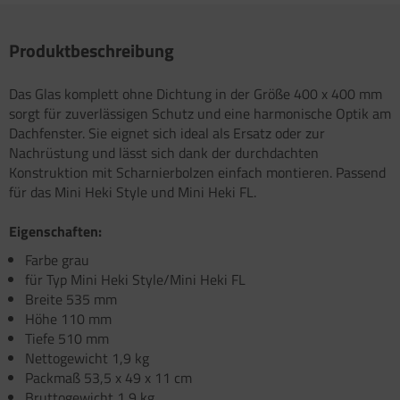
atzteile für Carry-Bike XL A / XL A PRO / XL A
atzteile für Toilette C502 C/X
atzteile für Truma Trumatic S 5002 (ab Bj.
O 200
/93
Produktbeschreibung
satzteile für Fiamma Bi-Pot
atzteile für Truma Trumatic S 5002 K (bis Bj.
Das Glas komplett ohne Dichtung in der Größe 400 x 400 mm
)
satzteile für Fiamma Dachboxen / Gepäckboxen
sorgt für zuverlässigen Schutz und eine harmonische Optik am
satzteile für Truma Trumatic S 5004
Dachfenster. Sie eignet sich ideal als Ersatz oder zur
satzteile für Fiamma Dachhauben
Nachrüstung und lässt sich dank der durchdachten
satzteile für Truma Trumavent Gebläse
satzteile für Fiamma F35pro
Konstruktion mit Scharnierbolzen einfach montieren. Passend
für das Mini Heki Style und Mini Heki FL.
atzteile für Truma Ultraheat
satzteile für Fiamma F40van
Eigenschaften:
nstige Truma Ersatzteile
satzteile für Fiamma Frischwassertanks
Farbe grau
für Typ Mini Heki Style/Mini Heki FL
satzteile für Fiamma Markise Caravanstore
Breite 535 mm
satzteile für Fiamma Markise F45 plus
Höhe 110 mm
Tiefe 510 mm
satzteile für Fiamma Markise F45i F45i L
Nettogewicht 1,9 kg
Packmaß 53,5 x 49 x 11 cm
satzteile für Fiamma Markise F45S ZIP
Bruttogewicht 1,9 kg