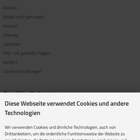
Marken
Artikel nicht gefunden?
Kontakt
Sitemap
Lieferzeit
FAQ - oft gestellte Fragen
Anfahrt
Cookie Einstellungen
Geprüfter Onlineshop
Diese Webseite verwendet Cookies und andere
Mit dem Vertrauenssiegel für kundenfreundliche Online-
Shops zeigen wir Internet-Händler, bei denen
Technologien
Kundenzufriedenheit an oberster Stelle steht.
Wir verwenden Cookies und ähnliche Technologien, auch von
Unsere Partner
Drittanbietern, um die ordentliche Funktionsweise der Website zu