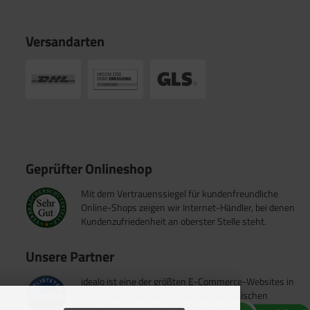
Versandarten
Geprüfter Onlineshop
Mit dem Vertrauenssiegel für kundenfreundliche
Online-Shops zeigen wir Internet-Händler, bei denen
Kundenzufriedenheit an oberster Stelle steht.
Unsere Partner
idealo ist eine der größten E-Commerce-Websites in
Europa und eines der führenden europäischen
Online-Shopping- und Preisvergleichsportale.