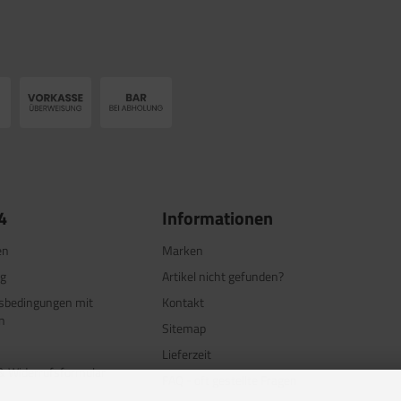
4
Informationen
en
Marken
ng
Artikel nicht gefunden?
tsbedingungen mit
Kontakt
n
Sitemap
Lieferzeit
& Widerrufsformular
FAQ - oft gestellte Fragen