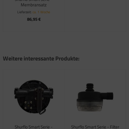
Membransatz
satzteile für Fiamma Markise F45Ti
Lieferzeit:
ca. 1 Woche
86,95 €
satzteile für Fiamma Markise F50 / F55
satzteile für Fiamma Markise F65
satzteile für Fiamma Markise F70
satzteile für Fiamma Markise F80
Weitere interessante Produkte:
satzteile für Fiamma Pumpen
satzteile für Fiamma Safe-Door
Shurflo Smart Serie -
Shurflo Smart Serie - Filter