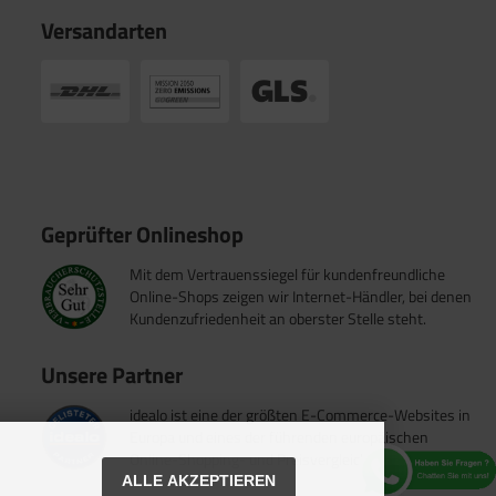
Versandarten
Geprüfter Onlineshop
Mit dem Vertrauenssiegel für kundenfreundliche
Online-Shops zeigen wir Internet-Händler, bei denen
Kundenzufriedenheit an oberster Stelle steht.
Unsere Partner
idealo ist eine der größten E-Commerce-Websites in
Europa und eines der führenden europäischen
Online-Shopping- und Preisvergleichsportale.
ALLE AKZEPTIEREN