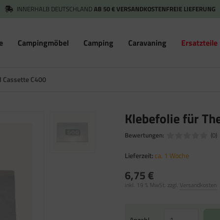
INNERHALB DEUTSCHLAND
AB 50 € VERSANDKOSTENFREIE LIEFERUNG
e
Campingmöbel
Camping
Caravaning
Ersatzteile
rd Cassette C400
Klebefolie für Th
Bewertungen:
(0)
Lieferzeit:
ca. 1 Woche
6,75 €
inkl. 19 % MwSt. zzgl.
Versandkosten
Anzahl