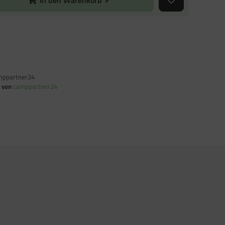
In den Warenkorb
mppartner24
n von
camppartner24