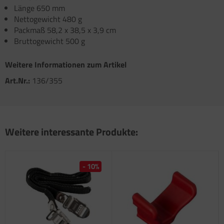
atzteile für Toilette C502 C/X
Länge 650 mm
atzteile für Truma Trumatic S 5002 (ab Bj.
Nettogewicht 480 g
/93
Packmaß 58,2 x 38,5 x 3,9 cm
Bruttogewicht 500 g
atzteile für Truma Trumatic S 5002 K (bis Bj.
)
Weitere Informationen zum Artikel
satzteile für Truma Trumatic S 5004
Art.Nr.:
136/355
satzteile für Truma Trumavent Gebläse
atzteile für Truma Ultraheat
Weitere interessante Produkte:
nstige Truma Ersatzteile
- 10%