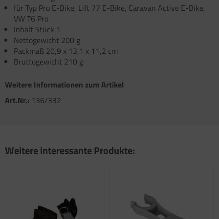
atzteile für Toilette C502 C/X
für Typ Pro E-Bike, Lift 77 E-Bike, Caravan Active E-Bike,
atzteile für Truma Trumatic S 5002 (ab Bj.
VW T6 Pro
/93
Inhalt Stück 1
Nettogewicht 200 g
atzteile für Truma Trumatic S 5002 K (bis Bj.
Packmaß 20,9 x 13,1 x 11,2 cm
)
Bruttogewicht 210 g
satzteile für Truma Trumatic S 5004
Weitere Informationen zum Artikel
satzteile für Truma Trumavent Gebläse
Art.Nr.:
136/332
atzteile für Truma Ultraheat
nstige Truma Ersatzteile
Weitere interessante Produkte: