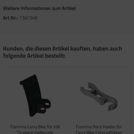
atzteile für Toilette C502 C/X
atzteile für Truma Trumatic S 5002 (ab Bj.
Weitere Informationen zum Artikel
/93
Art.Nr.:
136/348
atzteile für Truma Trumatic S 5002 K (bis Bj.
)
satzteile für Truma Trumatic S 5004
Kunden, die diesen Artikel kauften, haben auch
folgende Artikel bestellt:
satzteile für Truma Trumavent Gebläse
atzteile für Truma Ultraheat
nstige Truma Ersatzteile
Fiamma Carry Bike für VW
Fiamma Rack Holder für
T4 obere Halterung
Carry Bike Fahrradträger