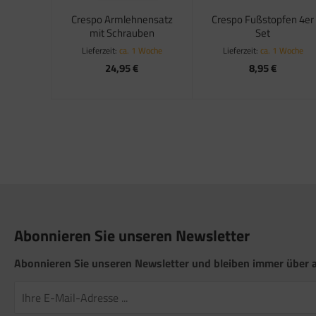
satzteile für Fiamma Markise F50 / F55
Crespo Armlehnensatz
Crespo Fußstopfen 4er
mit Schrauben
Set
satzteile für Fiamma Markise F65
Lieferzeit:
ca. 1 Woche
Lieferzeit:
ca. 1 Woche
satzteile für Fiamma Markise F70
24,95 €
8,95 €
satzteile für Fiamma Markise F80
satzteile für Fiamma Pumpen
satzteile für Fiamma Safe-Door
Abonnieren Sie unseren Newsletter
Abonnieren Sie unseren Newsletter und bleiben immer über a