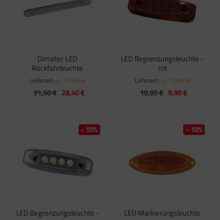
satzteile für Fiamma Markise F45Ti
satzteile für Fiamma Markise F50 / F55
satzteile für Fiamma Markise F65
Dimatec LED
LED Begrenzungsleuchte -
Rückfahrleuchte
rot
satzteile für Fiamma Markise F70
Lieferzeit:
ca. 1 Woche
Lieferzeit:
ca. 1 Woche
31,50 €
28,40 €
10,95 €
9,90 €
satzteile für Fiamma Markise F80
satzteile für Fiamma Pumpen
- 10%
- 10%
satzteile für Fiamma Safe-Door
LED Begrenzungsleuchte -
LED Markierungsleuchte