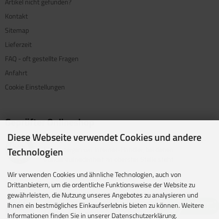
Artikel nicht gefunden?
Kontakt
Sitemap
Lieferzeit
FAQ - oft gestellte Fragen
Anfahrt
Cookie Einstellungen
Geprüfter Onlineshop
Diese Webseite verwendet Cookies und andere
Mit dem Vertrauenssiegel für kundenfreundliche Online-
Technologien
Shops zeigen wir Internet-Händler, bei denen
Kundenzufriedenheit an oberster Stelle steht.
Wir verwenden Cookies und ähnliche Technologien, auch von
Unsere Partner
Drittanbietern, um die ordentliche Funktionsweise der Website zu
gewährleisten, die Nutzung unseres Angebotes zu analysieren und
idealo ist eine der größten E-Commerce-Websites in
Ihnen ein bestmögliches Einkaufserlebnis bieten zu können. Weitere
Europa und eines der führenden europäischen Online-
Informationen finden Sie in unserer Datenschutzerklärung.