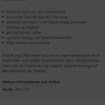
atzteile für Carry-Bike XL A / XL A PRO / XL A
atzteile für Toilette C502 C/X
atzteile für Truma Trumatic S 5002 (ab Bj.
O 200
/93
filtert Gerüche aus dem Fäkalientank
satzteile für Fiamma Bi-Pot
nie wieder Gerüche aus dem Fahrzeug
atzteile für Truma Trumatic S 5002 K (bis Bj.
automatische Start- und Stoppfunktion (manuelle
)
satzteile für Fiamma Dachboxen / Gepäckboxen
Betätigung möglich)
geräuscharmer Lüfter
satzteile für Truma Trumatic S 5004
satzteile für Fiamma Dachhauben
spezielle Anzeige am Toilettenbedienfeld
Filter einfach austauschbar
satzteile für Truma Trumavent Gebläse
satzteile für Fiamma F35pro
atzteile für Truma Ultraheat
satzteile für Fiamma F40van
Entlüftung C250: Leitet Gerüche aus dem Fäkalientank durch
einen Filter nach außen. Automatische Start-/Stoppfunktion
nstige Truma Ersatzteile
satzteile für Fiamma Frischwassertanks
(manuelle Vorrangsteuerung möglich). Spezielle Anzeige auf
dem Bedienteil der Toilette.
satzteile für Fiamma Markise Caravanstore
Weitere Informationen zum Artikel
satzteile für Fiamma Markise F45 plus
Art.Nr.:
301/177
satzteile für Fiamma Markise F45i F45i L
satzteile für Fiamma Markise F45S ZIP