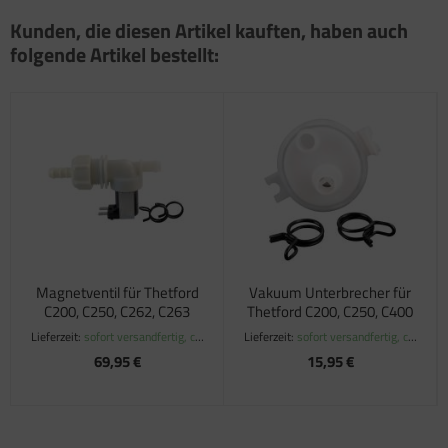
Kunden, die diesen Artikel kauften, haben auch
folgende Artikel bestellt:
Magnetventil für Thetford
Vakuum Unterbrecher für
C200, C250, C262, C263
Thetford C200, C250, C400
Lieferzeit:
sofort versandfertig, ca.
Lieferzeit:
sofort versandfertig, ca.
1-3 Werktage
1-3 Werktage
69,95 €
15,95 €