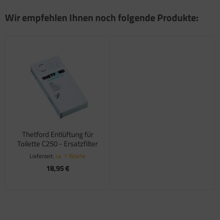
satzteile für Fiamma Markise F45Ti
Wir empfehlen Ihnen noch folgende Produkte:
satzteile für Fiamma Markise F50 / F55
satzteile für Fiamma Markise F65
satzteile für Fiamma Markise F70
satzteile für Fiamma Markise F80
satzteile für Fiamma Pumpen
Thetford Entlüftung für
satzteile für Fiamma Safe-Door
Toilette C250 - Ersatzfilter
Lieferzeit:
ca. 1 Woche
18,95 €