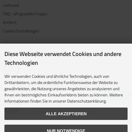
Lieferzeit
FAQ - oft gestellte Fragen
Anfahrt
Cookie Einstellungen
Geprüfter Onlineshop
Diese Webseite verwendet Cookies und andere
Technologien
Mit dem Vertrauenssiegel für kundenfreundliche Online-
Shops zeigen wir Internet-Händler, bei denen
Kundenzufriedenheit an oberster Stelle steht.
Wir verwenden Cookies und ähnliche Technologien, auch von
Drittanbietern, um die ordentliche Funktionsweise der Website zu
Unsere Partner
gewährleisten, die Nutzung unseres Angebotes zu analysieren und
Ihnen ein bestmögliches Einkaufserlebnis bieten zu können. Weitere
idealo ist eine der größten E-Commerce-Websites in
Informationen finden Sie in unserer Datenschutzerklärung.
Europa und eines der führenden europäischen Online-
Shopping- und Preisvergleichsportale.
ALLE AKZEPTIEREN
NUR NOTWENDIGE