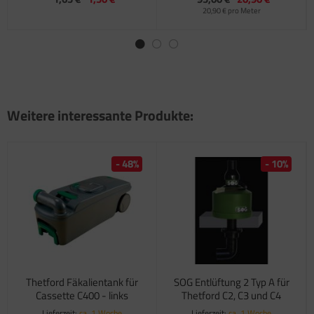
20,90 € pro Meter
Weitere interessante Produkte:
- 48%
- 10%
Thetford Fäkalientank für
SOG Entlüftung 2 Typ A für
Cassette C400 - links
Thetford C2, C3 und C4
Lieferzeit:
ca. 1 Woche
Lieferzeit:
ca. 1 Woche