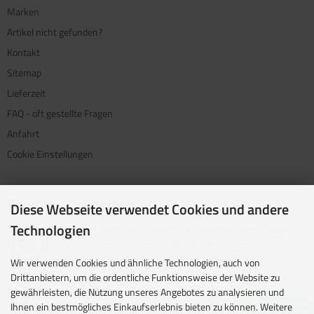
Marken
Artikel nicht gefunden?
Kontakt
Sitemap
Lieferzeit
FAQ - oft gestellte Fragen
Anfahrt
Cookie Einstellungen
Geprüfter Onlineshop
Diese Webseite verwendet Cookies und andere
Technologien
Mit dem Vertrauenssiegel für kundenfreundliche Online-
Shops zeigen wir Internet-Händler, bei denen
Kundenzufriedenheit an oberster Stelle steht.
Wir verwenden Cookies und ähnliche Technologien, auch von
Drittanbietern, um die ordentliche Funktionsweise der Website zu
Unsere Partner
gewährleisten, die Nutzung unseres Angebotes zu analysieren und
Ihnen ein bestmögliches Einkaufserlebnis bieten zu können. Weitere