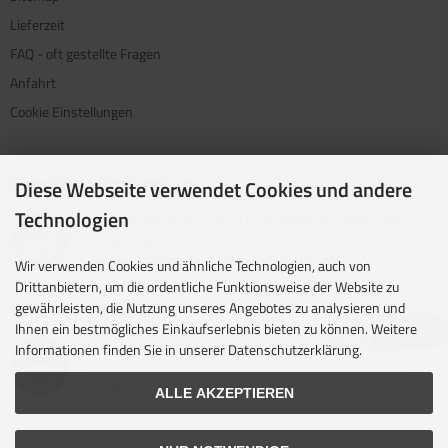
Lieferzeit
FAQ - oft gestellte Fragen
Anfahrt
Cookie Einstellungen
Geprüfter Onlineshop
Diese Webseite verwendet Cookies und andere
Technologien
Mit dem Vertrauenssiegel für kundenfreundliche Online-
Shops zeigen wir Internet-Händler, bei denen
Kundenzufriedenheit an oberster Stelle steht.
Wir verwenden Cookies und ähnliche Technologien, auch von
Drittanbietern, um die ordentliche Funktionsweise der Website zu
Unsere Partner
gewährleisten, die Nutzung unseres Angebotes zu analysieren und
Ihnen ein bestmögliches Einkaufserlebnis bieten zu können. Weitere
idealo ist eine der größten E-Commerce-Websites in
Informationen finden Sie in unserer Datenschutzerklärung.
Europa und eines der führenden europäischen Online-
Shopping- und Preisvergleichsportale.
ALLE AKZEPTIEREN