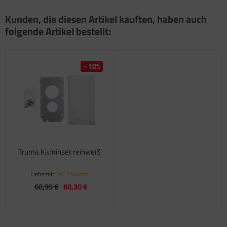
satzteile für Fiamma Markise F45Ti
Kunden, die diesen Artikel kauften, haben auch
folgende Artikel bestellt:
satzteile für Fiamma Markise F50 / F55
satzteile für Fiamma Markise F65
- 10%
satzteile für Fiamma Markise F70
satzteile für Fiamma Markise F80
satzteile für Fiamma Pumpen
satzteile für Fiamma Safe-Door
Truma Kaminset reinweiß
Lieferzeit:
ca. 1 Woche
66,95 €
60,30 €