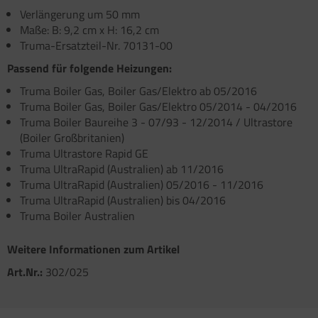
atzteile für Carry-Bike XL A / XL A PRO / XL A
atzteile für Toilette C502 C/X
Verlängerung um 50 mm
atzteile für Truma Trumatic S 5002 (ab Bj.
O 200
Maße: B: 9,2 cm x H: 16,2 cm
/93
Truma-Ersatzteil-Nr. 70131-00
satzteile für Fiamma Bi-Pot
atzteile für Truma Trumatic S 5002 K (bis Bj.
Passend für folgende Heizungen:
)
satzteile für Fiamma Dachboxen / Gepäckboxen
Truma Boiler Gas, Boiler Gas/Elektro ab 05/2016
satzteile für Truma Trumatic S 5004
Truma Boiler Gas, Boiler Gas/Elektro 05/2014 - 04/2016
satzteile für Fiamma Dachhauben
Truma Boiler Baureihe 3 - 07/93 - 12/2014 / Ultrastore
satzteile für Truma Trumavent Gebläse
satzteile für Fiamma F35pro
(Boiler Großbritanien)
Truma Ultrastore Rapid GE
atzteile für Truma Ultraheat
satzteile für Fiamma F40van
Truma UltraRapid (Australien) ab 11/2016
Truma UltraRapid (Australien) 05/2016 - 11/2016
nstige Truma Ersatzteile
satzteile für Fiamma Frischwassertanks
Truma UltraRapid (Australien) bis 04/2016
Truma Boiler Australien
satzteile für Fiamma Markise Caravanstore
Weitere Informationen zum Artikel
satzteile für Fiamma Markise F45 plus
Art.Nr.:
302/025
satzteile für Fiamma Markise F45i F45i L
satzteile für Fiamma Markise F45S ZIP