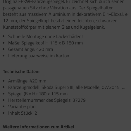
Original-PKW-Fahrzeugspiegel. Er zeichnet sich durch seinen
atzteile für Carry-Bike XL A / XL A PRO / XL A
atzteile für Toilette C502 C/X
atzteile für Truma Trumatic S 5002 (ab Bj.
passgenauen Sitz ohne Vibration aus. Der Spiegelhalter
O 200
/93
besteht aus massivem Aluminium in dekorativem E 1-Eloxal, ø
satzteile für Fiamma Bi-Pot
12 mm, der Spiegelkopf besitzt einen leichten, schwarzen
atzteile für Truma Trumatic S 5002 K (bis Bj.
Kunststoffkörper mit planem Glas und Kugelgelenk.
)
satzteile für Fiamma Dachboxen / Gepäckboxen
Schnelle Montage ohne Lackschäden!
Maße: Spiegelkopf H 115 x B 180 mm
satzteile für Truma Trumatic S 5004
satzteile für Fiamma Dachhauben
Gesamtlänge: 420 mm
satzteile für Truma Trumavent Gebläse
Lieferung paarweise im Karton
satzteile für Fiamma F35pro
atzteile für Truma Ultraheat
satzteile für Fiamma F40van
Technische Daten:
nstige Truma Ersatzteile
satzteile für Fiamma Frischwassertanks
Armlänge: 420 mm
Fahrzeugmodell: Skoda Superb III, alle Modelle, 07/2015  ...
satzteile für Fiamma Markise Caravanstore
Spiegel (B x H): 180 x 115 mm
Herstellernummer des Spiegels: 37279
satzteile für Fiamma Markise F45 plus
Variante: plan
Inhalt Stück: 2
satzteile für Fiamma Markise F45i F45i L
Weitere Informationen zum Artikel
satzteile für Fiamma Markise F45S ZIP