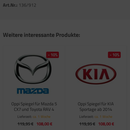
Art.Nr.:
136/912
satzteile für Fiamma Markise F45Ti
satzteile für Fiamma Markise F50 / F55
satzteile für Fiamma Markise F65
Weitere interessante Produkte:
satzteile für Fiamma Markise F70
- 10%
- 10%
satzteile für Fiamma Markise F80
satzteile für Fiamma Pumpen
satzteile für Fiamma Safe-Door
Oppi Spiegel für Mazda 5
Oppi Spiegel für KIA
CX7 und Toyota RAV 4
Sportage ab 2014
Lieferzeit:
ca. 1 Woche
Lieferzeit:
ca. 1 Woche
119,95 €
108,00 €
119,95 €
108,00 €