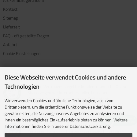
Artikel nicht gefunden?
Kontakt
Sitemap
Lieferzeit
FAQ - oft gestellte Fragen
Anfahrt
Cookie Einstellungen
Geprüfter Onlineshop
Diese Webseite verwendet Cookies und andere
Technologien
Mit dem Vertrauenssiegel für kundenfreundliche Online-
Shops zeigen wir Internet-Händler, bei denen
Kundenzufriedenheit an oberster Stelle steht.
Wir verwenden Cookies und ähnliche Technologien, auch von
Drittanbietern, um die ordentliche Funktionsweise der Website zu
Unsere Partner
gewährleisten, die Nutzung unseres Angebotes zu analysieren und
Ihnen ein bestmögliches Einkaufserlebnis bieten zu können. Weitere
idealo ist eine der größten E-Commerce-Websites in
Informationen finden Sie in unserer Datenschutzerklärung.
Europa und eines der führenden europäischen Online-