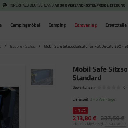
INNERHALB DEUTSCHLAND
AB 50 € VERSANDKOSTENFREIE LIEFERUNG
e
Campingmöbel
Camping
Caravaning
Ersatzteile
t
/
Tresore - Safes
/
Mobil Safe Sitzsockelsafe für Fiat Ducato 250 - 
Mobil Safe Sitzso
Standard
Bewertungen:
(0)
Lieferzeit:
3 - 5 Werktage
- 10%
213,80 €
237,50 €
inkl. 19 % MwSt. zzgl.
Versandkosten