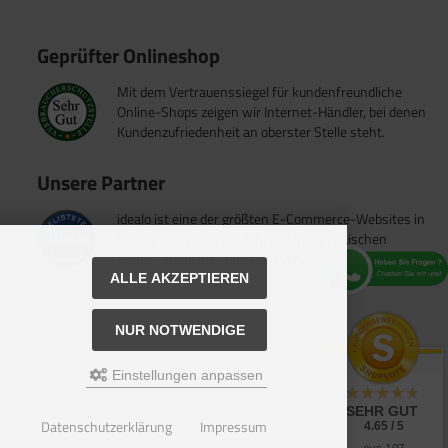
Geprüfter Onlineshop
Mit dem Vertrauenssiegel für kundenfreundliche
Online-Shops zeigen wir Internet-Händler, bei denen
Kundenzufriedenheit an oberster Stelle steht.
Unsere Partner
idealo ist eine der größten E-Commerce-Websites in
Europa und eines der führenden europäischen
Online-Shopping- und Preisvergleichsportale.
ALLE AKZEPTIEREN
NUR NOTWENDIGE
Einstellungen anpassen
SEHR GUT
Datenschutzerklärung
Impressum
4.65 / 5
reis bei camppartner24.