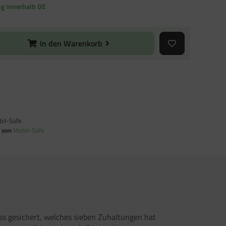
ng innerhalb DE
In den Warenkorb
il-Safe
n von
Mobil-Safe
ss gesichert, welches sieben Zuhaltungen hat