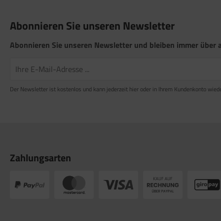
satzteile für Fiamma Markise F50 / F55
Abonnieren Sie unseren Newsletter
satzteile für Fiamma Markise F65
Abonnieren Sie unseren Newsletter und bleiben immer über a
satzteile für Fiamma Markise F70
satzteile für Fiamma Markise F80
satzteile für Fiamma Pumpen
Der Newsletter ist kostenlos und kann jederzeit hier oder in Ihrem Kundenkonto wied
satzteile für Fiamma Safe-Door
Zahlungsarten