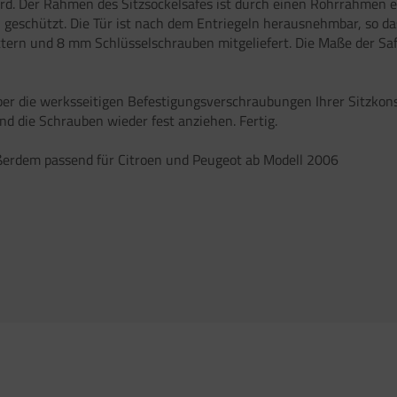
ird. Der Rahmen des Sitzsockelsafes ist durch einen Rohrrahmen e
 geschützt. Die Tür ist nach dem Entriegeln herausnehmbar, so d
tern und 8 mm Schlüsselschrauben mitgeliefert. Die Maße der Safe
über die werksseitigen Befestigungsverschraubungen Ihrer Sitzkon
nd die Schrauben wieder fest anziehen. Fertig.
ußerdem passend für Citroen und Peugeot ab Modell 2006