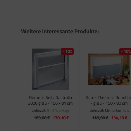
satzteile für Fiamma Markise F50 / F55
satzteile für Fiamma Markise F65
satzteile für Fiamma Markise F70
Weitere interessante Produkte:
satzteile für Fiamma Markise F80
satzteile für Fiamma Pumpen
- 10%
- 10%
satzteile für Fiamma Safe-Door
Dometic Seitz Rastrollo
Remis Rastrollo Remiflai
3000 grau - 156 x 81 cm
- grau - 150 x 80 cm
Lieferzeit:
3 - 5 Werktage
Lieferzeit:
Momentan nicht
verfügbar
189,00 €
170,10 €
149,00 €
134,10 €