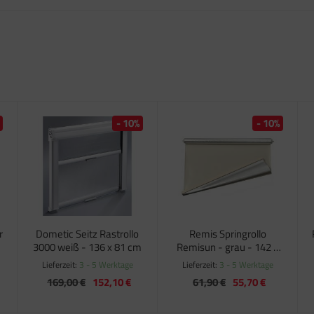
- 10%
- 10%
r
Dometic Seitz Rastrollo
Remis Springrollo
3000 weiß - 136 x 81 cm
Remisun - grau - 142 x
70 cm
Lieferzeit:
3 - 5 Werktage
Lieferzeit:
3 - 5 Werktage
169,00 €
152,10 €
61,90 €
55,70 €