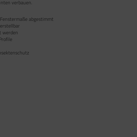
unten verbauen.
n Fenstermaße abgestimmt
erstellbar
t werden
rofile
nsektenschutz