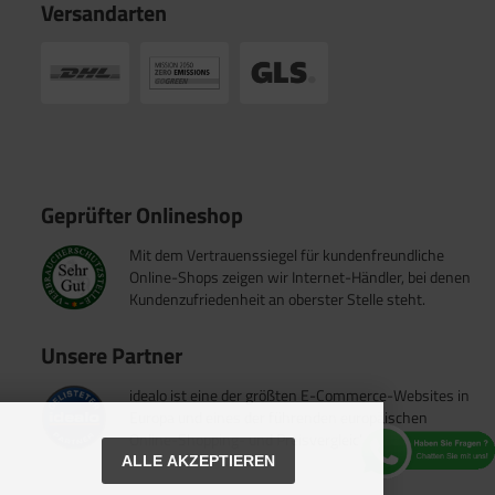
Versandarten
Geprüfter Onlineshop
Mit dem Vertrauenssiegel für kundenfreundliche
Online-Shops zeigen wir Internet-Händler, bei denen
Kundenzufriedenheit an oberster Stelle steht.
Unsere Partner
idealo ist eine der größten E-Commerce-Websites in
Europa und eines der führenden europäischen
Online-Shopping- und Preisvergleichsportale.
ALLE AKZEPTIEREN