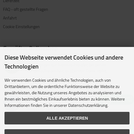
Lieferzeit
FAQ - oft gestellte Fragen
Anfahrt
Cookie Einstellungen
Geprüfter Onlineshop
Diese Webseite verwendet Cookies und andere
Mit dem Vertrauenssiegel für kundenfreundliche Online-
Shops zeigen wir Internet-Händler, bei denen
Technologien
Kundenzufriedenheit an oberster Stelle steht.
Wir verwenden Cookies und ähnliche Technologien, auch von
Unsere Partner
Drittanbietern, um die ordentliche Funktionsweise der Website zu
gewährleisten, die Nutzung unseres Angebotes zu analysieren und
idealo ist eine der größten E-Commerce-Websites in
Ihnen ein bestmögliches Einkaufserlebnis bieten zu können. Weitere
Europa und eines der führenden europäischen Online-
Informationen finden Sie in unserer Datenschutzerklärung.
Shopping- und Preisvergleichsportale.
ALLE AKZEPTIEREN