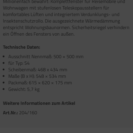
Millionenfach bewährt: Komplettfenster für Reisemobile und
atzteile für Carry-Bike XL A / XL A PRO / XL A
atzteile für Toilette C502 C/X
atzteile für Truma Trumatic S 5002 (ab Bj.
Wohnwagen mit stufenlosen Teleskopausstellern für
O 200
/93
komfortables Lüften und integriertem Verdunklungs- und
satzteile für Fiamma Bi-Pot
Insektenschutzrollo. Die ausgezeichnete Wärmedämmung
atzteile für Truma Trumatic S 5002 K (bis Bj.
entspricht Wohnungsbaunormen. Sicherheitsriegel verhindern
)
satzteile für Fiamma Dachboxen / Gepäckboxen
ein Öffnen des Fensters von außen.
satzteile für Truma Trumatic S 5004
satzteile für Fiamma Dachhauben
Technische Daten:
satzteile für Truma Trumavent Gebläse
Ausschnitt Nennmaß: 500 × 500 mm
satzteile für Fiamma F35pro
für Typ: S4
atzteile für Truma Ultraheat
satzteile für Fiamma F40van
Scheibenmaß: 468 x 434 mm
Maße (B x H): 548 × 534 mm
nstige Truma Ersatzteile
satzteile für Fiamma Frischwassertanks
Packmaß: 615 × 620 × 175 mm
Gewicht: 5,7 kg
satzteile für Fiamma Markise Caravanstore
Weitere Informationen zum Artikel
satzteile für Fiamma Markise F45 plus
Art.Nr.:
204/160
satzteile für Fiamma Markise F45i F45i L
satzteile für Fiamma Markise F45S ZIP