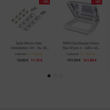
- 10%
- 10%
satzteile für Fiamma Markise F45Ti
satzteile für Fiamma Markise F50 / F55
satzteile für Fiamma Markise F65
satzteile für Fiamma Markise F70
Seitz Micro-Heki
MPK Dachhaube Vision
satzteile für Fiamma Markise F80
Installation-Kit - 34-35
Star M pro 2 - 400 x 400
mm
mm
Lieferzeit:
ca. 1 Woche
Lieferzeit:
ca. 1 Woche
satzteile für Fiamma Pumpen
13,00 €
11,70 €
157,50 €
141,80 €
satzteile für Fiamma Safe-Door