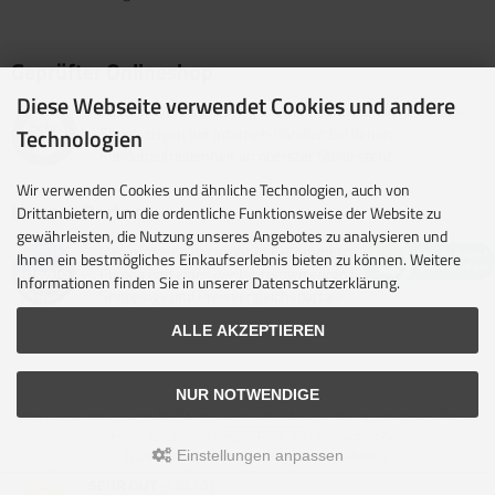
Geprüfter Onlineshop
Diese Webseite verwendet Cookies und andere
Mit dem Vertrauenssiegel für kundenfreundliche Online-
Shops zeigen wir Internet-Händler, bei denen
Technologien
Kundenzufriedenheit an oberster Stelle steht.
Wir verwenden Cookies und ähnliche Technologien, auch von
Unsere Partner
Drittanbietern, um die ordentliche Funktionsweise der Website zu
gewährleisten, die Nutzung unseres Angebotes zu analysieren und
idealo ist eine der größten E-Commerce-Websites in
Ihnen ein bestmögliches Einkaufserlebnis bieten zu können. Weitere
Europa und eines der führenden europäischen Online-
Informationen finden Sie in unserer Datenschutzerklärung.
Shopping- und Preisvergleichsportale.
ALLE AKZEPTIEREN
NUR NOTWENDIGE
Alle Preise inkl. gesetzl. MwSt. zzgl.
Versandkosten
. Die durchgestrichenen Preise
entsprechen dem bisherigen Preis bei camppartner24.
© 2026 camppartner24 • Alle Rechte vorbehalten
Einstellungen anpassen
modified eCommerce Shopsoftware © 2009-2026 • Design & Umsetzung Rehm
SEHR GUT
(4.65 / 5)